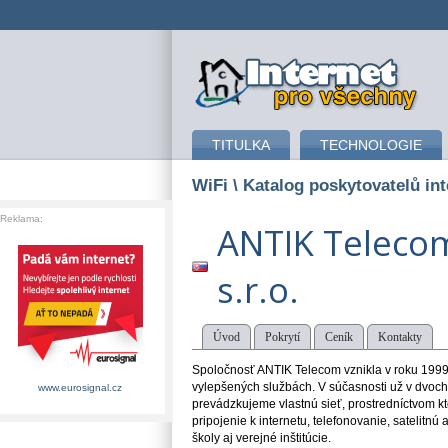
připojení k internetu
TITULKA
TECHNOLOGIE
WiFi
\ Katalog poskytovatelů in
Reklama:
ANTIK Teleco
s.r.o.
Úvod
Pokrytí
Ceník
Kontakty
Spoločnosť ANTIK Telecom vznikla v roku 1999.
vylepšených službách. V súčasnosti už v dvoch
www.eurosignal.cz
prevádzkujeme vlastnú sieť, prostredníctvom k
pripojenie k internetu, telefonovanie, satelitnú 
školy aj verejné inštitúcie.