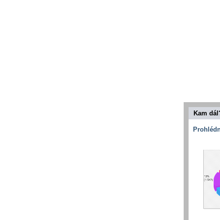
Kam dál
Prohlédn