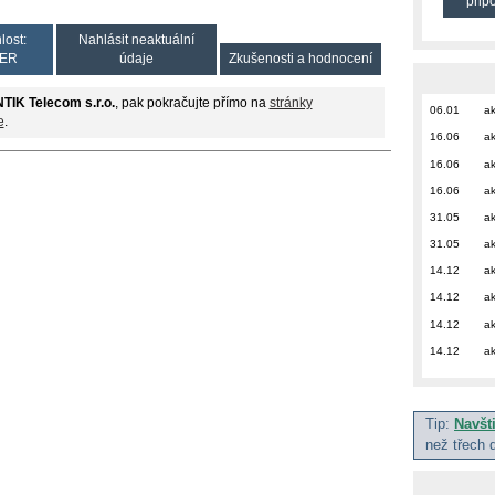
přip
lost:
Nahlásit neaktuální
ER
údaje
Zkušenosti a hodnocení
TIK Telecom s.r.o.
, pak pokračujte přímo na
stránky
06.01
ak
e
.
16.06
ak
16.06
ak
16.06
ak
31.05
ak
31.05
ak
14.12
ak
14.12
ak
14.12
ak
14.12
ak
Tip:
Navšt
než třech 