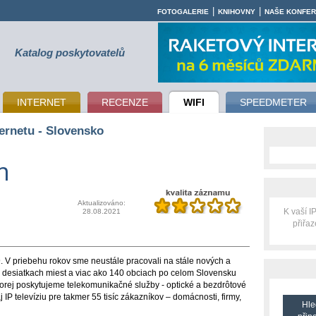
|
|
FOTOGALERIE
KNIHOVNY
NAŠE KONFE
Katalog poskytovatelů
INTERNET
RECENZE
WIFI
SPEEDMETER
ternetu - Slovensko
m
Aktualizováno:
K vaší 
28.08.2021
přiřa
 V priebehu rokov sme neustále pracovali na stále nových a
 desiatkach miest a viac ako 140 obciach po celom Slovensku
torej poskytujeme telekomunikačné služby - optické a bezdrôtové
aj IP televíziu pre takmer 55 tisíc zákazníkov – domácnosti, firmy,
Hle