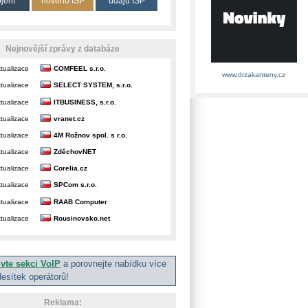
ojení
nového ISP
údajů ISP
Nejnovější zprávy z databáze
tualizace
COMFEEL s.r.o.
www.drzakanteny.cz
tualizace
SELECT SYSTEM, s.r.o.
tualizace
ITBUSINESS, s.r.o.
tualizace
vranet.cz
tualizace
4M Rožnov spol. s r.o.
tualizace
ZděchovNET
tualizace
Corelia.cz
tualizace
SPCom s.r.o.
tualizace
RAAB Computer
tualizace
Rousinovsko.net
ivte sekci VoIP
a porovnejte nabídku více
desítek operátorů!
Reklama: