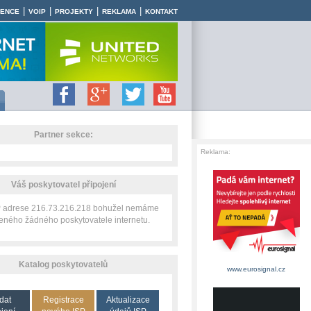
|
|
|
|
RENCE
VOIP
PROJEKTY
REKLAMA
KONTAKT
Partner sekce:
Reklama:
Váš poskytovatel připojení
IP adrese 216.73.216.218 bohužel nemáme
zeného žádného poskytovatele internetu.
Katalog poskytovatelů
www.eurosignal.cz
dat
Registrace
Aktualizace