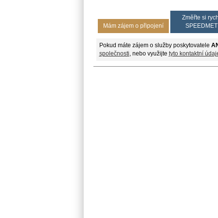
Změřte si rych
Mám zájem o připojení
SPEEDMET
Pokud máte zájem o služby poskytovatele
AN
společnosti
, nebo využijte
tyto kontaktní údaj