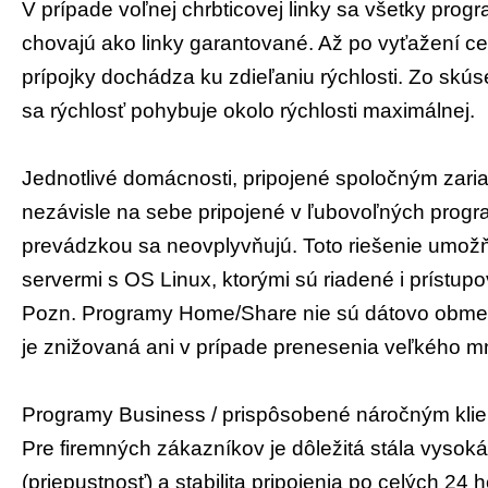
V prípade voľnej chrbticovej linky sa všetky pro
chovajú ako linky garantované. Až po vyťažení ce
prípojky dochádza ku zdieľaniu rýchlosti. Zo skús
sa rýchlosť pohybuje okolo rýchlosti maximálnej.
Jednotlivé domácnosti, pripojené spoločným zar
nezávisle na sebe pripojené v ľubovoľných prog
prevádzkou sa neovplyvňujú. Toto riešenie umožňu
servermi s OS Linux, ktorými sú riadené i prístup
Pozn. Programy Home/Share nie sú dátovo obmed
je znižovaná ani v prípade prenesenia veľkého m
Programy Business / prispôsobené náročným klien
Pre firemných zákazníkov je dôležitá stála vysoká
(priepustnosť) a stabilita pripojenia po celých 24 