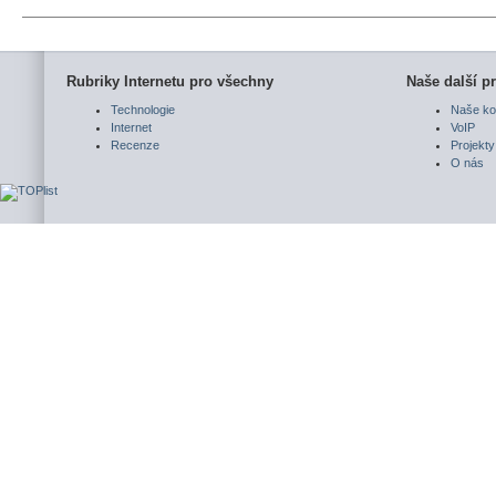
Rubriky Internetu pro všechny
Naše další pr
Technologie
Naše ko
Internet
VoIP
Recenze
Projekty
O nás