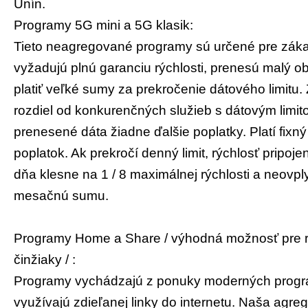
Unín.
Programy 5G mini a 5G klasik:
Tieto neagregované programy sú určené pre zákaz
vyžadujú plnú garanciu rýchlosti, prenesú malý o
platiť veľké sumy za prekročenie dátového limitu.
rozdiel od konkurenčných služieb s dátovým limit
prenesené dáta žiadne ďalšie poplatky. Platí fix
poplatok. Ak prekročí denný limit, rýchlosť pripoj
dňa klesne na 1 / 8 maximálnej rýchlosti a neovpl
mesačnú sumu.
Programy Home a Share / výhodná možnosť pre 
činžiaky / :
Programy vychádzajú z ponuky moderných progr
využívajú zdieľanej linky do internetu. Naša agre