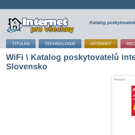
Katalog poskytovatel
připojení k internetu
TITULKA
TECHNOLOGIE
INTERNET
RE
WiFi
\ Katalog poskytovatelů inte
Slovensko
Reklama: