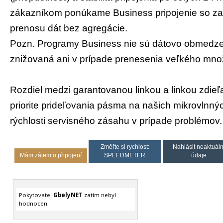
zákazníkom ponúkame Business pripojenie so za
prenosu dát bez agregácie.
Pozn. Programy Business nie sú dátovo obmedzen
znižovaná ani v prípade prenesenia veľkého množ
Rozdiel medzi garantovanou linkou a linkou zdieľ
priorite prideľovania pásma na našich mikrovlnný
rýchlosti servisného zásahu v prípade problémov.
Změřte si rychlost:
Nahlásit neaktuáln
Mám zájem o připojení
SPEEDMETER
údaje
Pokytovatel
GbelyNET
zatím nebyl
hodnocen.