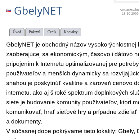
GbelyNET
Aktualizován
18.10.2009
Úvod
Pokrytí
Ceník
Kontakty
GbelyNET je obchodný názov vysokorýchlostnej 
zaoberajúcej sa ekonomickým, časovo i dátovo
pripojením k Internetu optimalizovanej pre potre
používateľov a menších dynamicky sa rozvíjajúcic
snahou je poskytnúť kvalitné a zároveň cenovo do
internetu, ako aj široké spektrum doplnkových sl
siete je budovanie komunity používateľov, ktorí
komunikovať, hrať sieťové hry a prípadne zdieľať
a dokumenty.
V súčasnej dobe pokrývame tieto lokality: Gbely, 