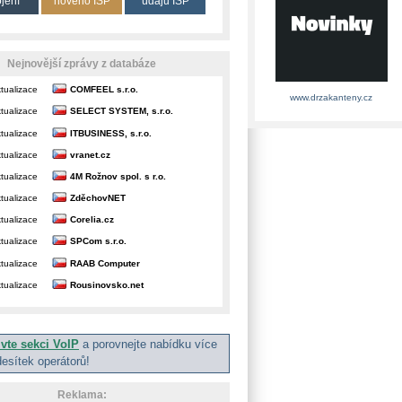
ojení
nového ISP
údajů ISP
Nejnovější zprávy z databáze
tualizace
COMFEEL s.r.o.
www.drzakanteny.cz
tualizace
SELECT SYSTEM, s.r.o.
tualizace
ITBUSINESS, s.r.o.
tualizace
vranet.cz
tualizace
4M Rožnov spol. s r.o.
tualizace
ZděchovNET
tualizace
Corelia.cz
tualizace
SPCom s.r.o.
tualizace
RAAB Computer
tualizace
Rousinovsko.net
ivte sekci VoIP
a porovnejte nabídku více
desítek operátorů!
Reklama: