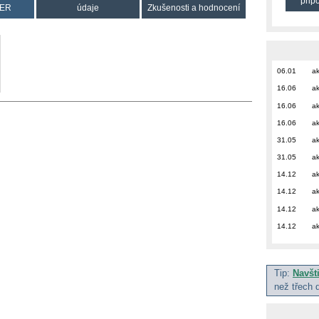
přip
ER
údaje
Zkušenosti a hodnocení
06.01
ak
16.06
ak
16.06
ak
16.06
ak
31.05
ak
31.05
ak
14.12
ak
14.12
ak
14.12
ak
14.12
ak
Tip:
Navšt
než třech 