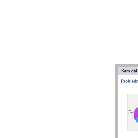
Kam dál
Prohlédn