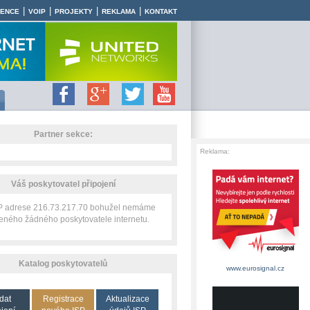
|
|
|
|
RENCE
VOIP
PROJEKTY
REKLAMA
KONTAKT
Partner sekce:
Reklama:
Váš poskytovatel připojení
IP adrese 216.73.217.70 bohužel nemáme
zeného žádného poskytovatele internetu.
Katalog poskytovatelů
www.eurosignal.cz
dat
Registrace
Aktualizace