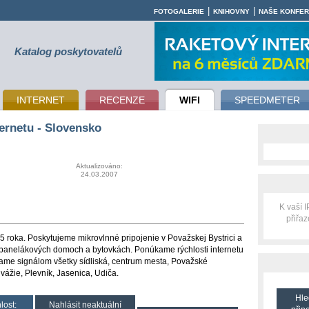
|
|
FOTOGALERIE
KNIHOVNY
NAŠE KONFE
Katalog poskytovatelů
INTERNET
RECENZE
WIFI
SPEEDMETER
ternetu - Slovensko
Aktualizováno:
24.03.2007
K vaší 
přiřa
,5 roka. Poskytujeme mikrovlnné pripojenie v Považskej Bystrici a
v panelákových domoch a bytovkách. Ponúkame rýchlosti internetu
ame signálom všetky sídliská, centrum mesta, Považské
ážie, Plevník, Jasenica, Udiča.
Hle
lost:
Nahlásit neaktuální