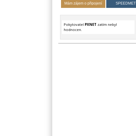
Mám zájem o připojení
SPEEDMET
Pokytovatel
PXNET
zatím nebyl
hodnocen.