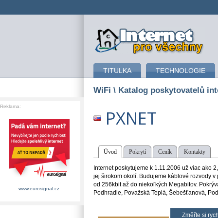
připojení k internetu
TITULKA
TECHNOLOGIE
WiFi
\ Katalog poskytovatelů in
Reklama:
PXNET
Úvod
Pokrytí
Ceník
Kontakty
Internet poskytujeme k 1.11.2006 už viac ako 2
jej širokom okolí. Budujeme káblové rozvody 
od 256kbit až do niekoľkých Megabitov. Pokrýv
www.eurosignal.cz
Podhradie, Považská Teplá, Šebešťanová, Podv
Změřte si rych