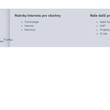
Rubriky Internetu pro všechny
Naše další pr
Technologie
Naše ko
Internet
VoIP
Recenze
Projekty
O nás