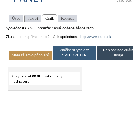
24.03.2007
Úvod
Pokrytí
Ceník
Kontakty
Společnost PXNET bohužel nemá vložené žádné tarify.
Zkuste hledat přímo na stránkách společnosti:
http://www.pxnet.sk
Změřte si rychlost:
Nahlásit neaktuáln
Mám zájem o připojení
SPEEDMETER
údaje
Pokytovatel
PXNET
zatím nebyl
hodnocen.