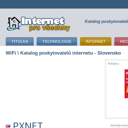
Katalog poskytovatel
připojení k internetu
TITULKA
TECHNOLOGIE
INTERNET
RE
WiFi
\ Katalog poskytovatelů internetu - Slovensko
Reklama:
PXNET
Aktualizován