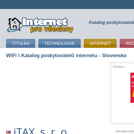
Katalog poskytovatel
připojení k internetu
TITULKA
TECHNOLOGIE
INTERNET
RE
WiFi
\ Katalog poskytovatelů internetu - Slovensko
Reklama:
iTAX, s. r. o.
Aktualizován