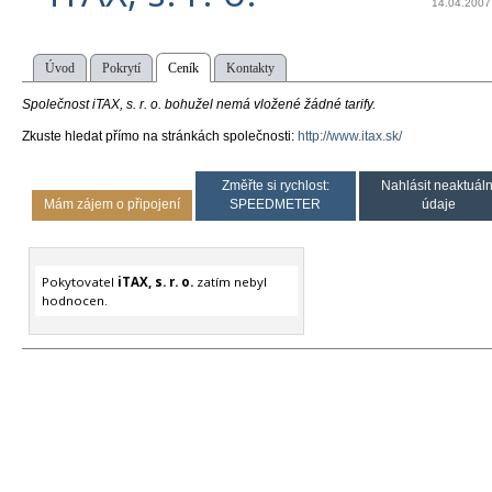
14.04.2007
Úvod
Pokrytí
Ceník
Kontakty
Společnost iTAX, s. r. o. bohužel nemá vložené žádné tarify.
Zkuste hledat přímo na stránkách společnosti:
http://www.itax.sk/
Změřte si rychlost:
Nahlásit neaktuáln
Mám zájem o připojení
SPEEDMETER
údaje
Pokytovatel
iTAX, s. r. o.
zatím nebyl
hodnocen.