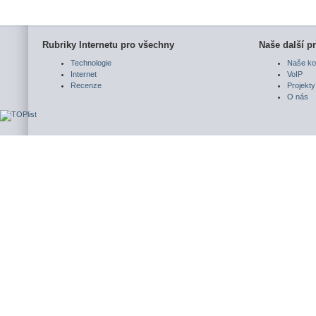
Rubriky Internetu pro všechny
Naše další pr
Technologie
Naše ko
Internet
VoIP
Recenze
Projekty
O nás