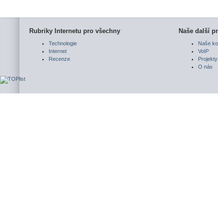
Rubriky Internetu pro všechny
Naše další pr
Technologie
Naše ko
Internet
VoIP
Recenze
Projekty
O nás