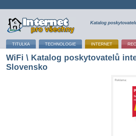
Katalog poskytovatel
připojení k internetu
TITULKA
TECHNOLOGIE
INTERNET
RE
WiFi
\ Katalog poskytovatelů inte
Slovensko
Reklama: