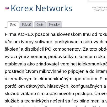
Korex Networks
Aktualizován
05.05.2007
Úvod
Pokrytí
Ceník
Kontakty
Firma KOREX pôsobí na slovenskom trhu od roku
účelom tvorby software, poskytovania sieťových 
školení a distribúcii PC komponentov. Za toto obd
výraznými zmenami, predovšetkým koncom roka 
etablovala ako zriaďovateľ verejnej telekomunikač
prostredníctvom mikrovlnného pripojenia do intern
alternatívnym telekomunikačným operátorom. Fir
portfóliom dátových, hlasových, konfiguračných a
služieb vrátane širokopásmového prístupu. Úrov
služieb a technických riešení sa flexibilne menil