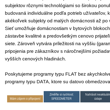
subjektov rôznymi technológiami so širokou ponuk
budovaná individuálne podľa potrieb užívateľov, 
akékoľvek subjekty od malých domácnosti až po v
Sieť umožňuje domácnostiam v bytových blokoch i
zástavbe kvalitné a predovšetkým cenovo prijateľ
siete. Zároveň vytvára príležitosti na vyššiu (gara
pripojenia pre zákazníkov s náročnejšími požiad
vyšších cenových hladinách.
Poskytujeme programy typu FLAT bez akychkolvek 
programy typu DATA, ktore su datovo obmedzova
Změřte si rychlost:
Nahlásit neaktuáln
Mám zájem o připojení
SPEEDMETER
údaje