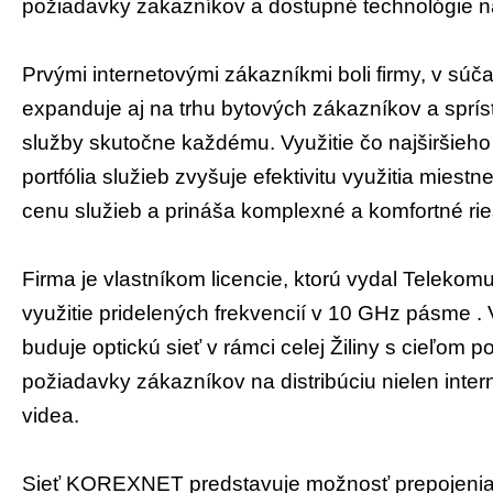
požiadavky zakazníkov a dostupné technológie na
Prvými internetovými zákazníkmi boli firmy, v súča
expanduje aj na trhu bytových zákazníkov a sprís
služby skutočne každému. Využitie čo najširšieho
portfólia služieb zvyšuje efektivitu využitia miest
cenu služieb a prináša komplexné a komfortné rie
Firma je vlastníkom licencie, ktorú vydal Teleko
využitie pridelených frekvencií v 10 GHz pásme . 
buduje optickú sieť v rámci celej Žiliny s cieľom 
požiadavky zákazníkov na distribúciu nielen intern
videa.
Sieť KOREXNET predstavuje možnosť prepojenia 