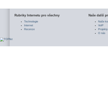
Rubriky Internetu pro všechny
Naše další pr
Technologie
Naše ko
Internet
VoIP
Recenze
Projekty
O nás