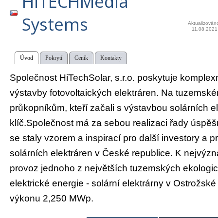
HiTECHMedia
Systems
Aktualizován
11.08.2021
Úvod
Pokrytí
Ceník
Kontakty
Společnost HiTechSolar, s.r.o. poskytuje komplexn
výstavby fotovoltaických elektráren. Na tuzemském
průkopníkům, kteří začali s výstavbou solárních e
klíč.Společnost má za sebou realizaci řady úspěš
se staly vzorem a inspirací pro další investory a 
solárních elektráren v České republice. K nejvýz
provoz jednoho z největších tuzemských ekologic
elektrické energie - solární elektrárny v Ostrožsk
výkonu 2,250 MWp.