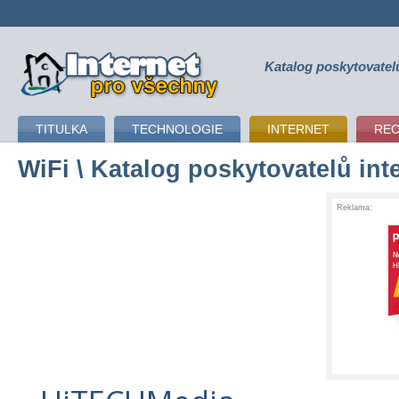
Katalog poskytovatel
připojení k internetu
TITULKA
TECHNOLOGIE
INTERNET
RE
WiFi
\ Katalog poskytovatelů int
Reklama: