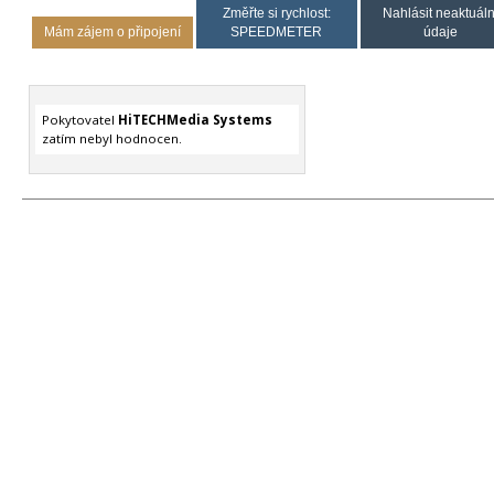
Změřte si rychlost:
Nahlásit neaktuáln
Mám zájem o připojení
SPEEDMETER
údaje
Pokytovatel
HiTECHMedia Systems
zatím nebyl hodnocen.