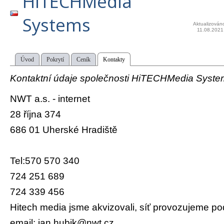
HiTECHMedia
Systems
Aktualizován
11.08.2021
Úvod
Pokrytí
Ceník
Kontakty
Kontaktní údaje společnosti HiTECHMedia Syste
NWT a.s. - internet
28 října 374
686 01 Uherské Hradiště
Tel:570 570 340
724 251 689
724 339 456
Hitech media jsme akvizovali, síť provozujeme 
email: jan.hubik@nwt.cz