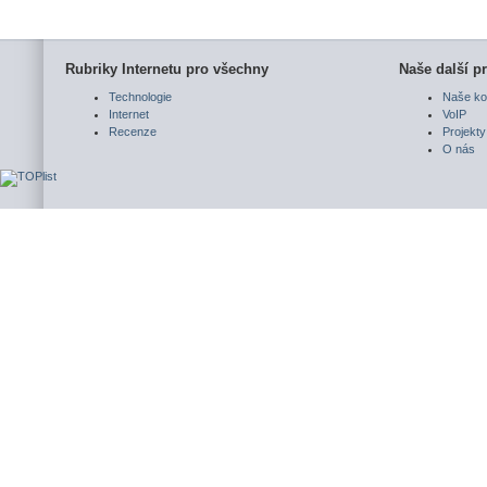
Rubriky Internetu pro všechny
Naše další pr
Technologie
Naše ko
Internet
VoIP
Recenze
Projekty
O nás