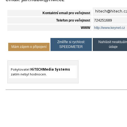
Kontaktní email pro veřejnost
Telefon pro veřejnost
724251689
WWW
http://www.keynet.cz
Změřte si rychlost:
Nahlásit neaktuáln
Mám zájem o připojení
SPEEDMETER
údaje
Pokytovatel
HiTECHMedia Systems
zatím nebyl hodnocen.