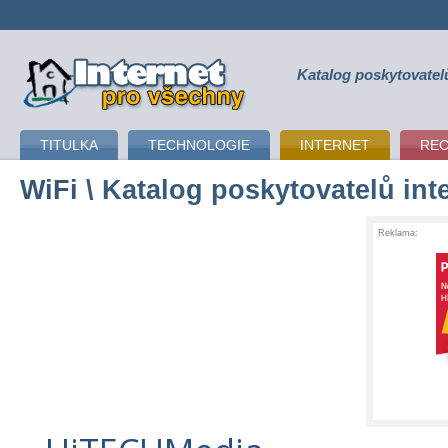
Katalog poskytovatel
připojení k internetu
TITULKA
TECHNOLOGIE
INTERNET
RE
WiFi
\ Katalog poskytovatelů int
Reklama: