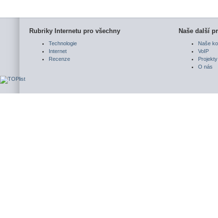
Rubriky Internetu pro všechny
Naše další pr
Technologie
Naše ko
Internet
VoIP
Recenze
Projekty
O nás