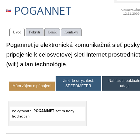
POGANNET
Aktualizován
12.11.2009
Úvod
Pokrytí
Ceník
Kontakty
Pogannet je elektronická komunikačná sieť poskyt
pripojenie k celosvetovej sieti Internet prostredn
(wifi) a lan technológie.
Změřte si rychlost:
Nahlásit neaktuáln
Mám zájem o připojení
SPEEDMETER
údaje
Pokytovatel
POGANNET
zatím nebyl
hodnocen.