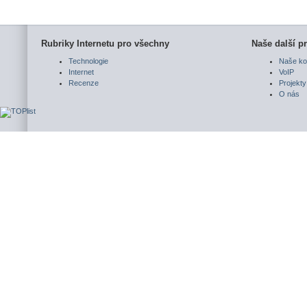
Rubriky Internetu pro všechny
Naše další pr
Technologie
Naše ko
Internet
VoIP
Recenze
Projekty
O nás