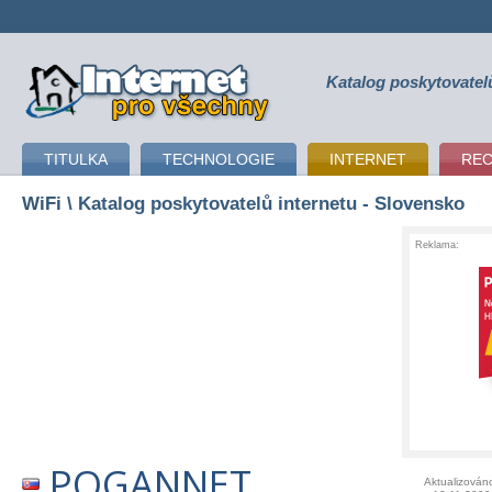
Katalog poskytovatel
připojení k internetu
TITULKA
TECHNOLOGIE
INTERNET
RE
WiFi
\ Katalog poskytovatelů internetu - Slovensko
Reklama:
POGANNET
Aktualizován