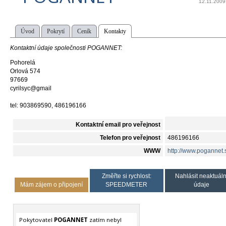
12.11.2009
Úvod
Pokrytí
Ceník
Kontakty
Kontaktní údaje společnosti POGANNET:
Pohorelá
Orlová 574
97669
cyrilsyc@gmail
tel: 903869590, 486196166
Kontaktní email pro veřejnost
Telefon pro veřejnost
486196166
WWW
http://www.pogannet.
Změřte si rychlost:
Nahlásit neaktuáln
Mám zájem o připojení
SPEEDMETER
údaje
Pokytovatel
POGANNET
zatím nebyl