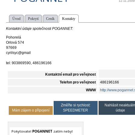
12.11.2009
Úvod
Pokrytí
Ceník
Kontakty
Kontaktní údaje společnosti POGANNET:
Pohorelá
Orlová 574
97669
cyrilsyc@gmail
tel: 903869590, 486196166
Kontaktní email pro veřejnost
Telefon pro veřejnost
486196166
WWW
http://www.pogannet.
Změřte si rychlost:
Nahlásit neaktuáln
Mám zájem o připojení
SPEEDMETER
údaje
Pokytovatel
POGANNET
zatím nebyl