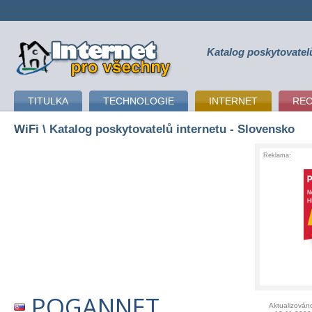
Katalog poskytovatel
připojení k internetu
TITULKA
TECHNOLOGIE
INTERNET
RE
WiFi
\ Katalog poskytovatelů internetu - Slovensko
Reklama:
POGANNET
Aktualizován