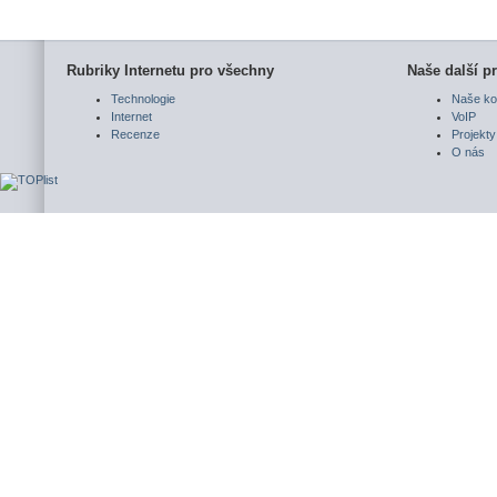
Rubriky Internetu pro všechny
Naše další pr
Technologie
Naše ko
Internet
VoIP
Recenze
Projekty
O nás