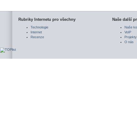
Rubriky Internetu pro všechny
Naše další pr
Technologie
Naše ko
Internet
VoIP
Recenze
Projekty
O nás