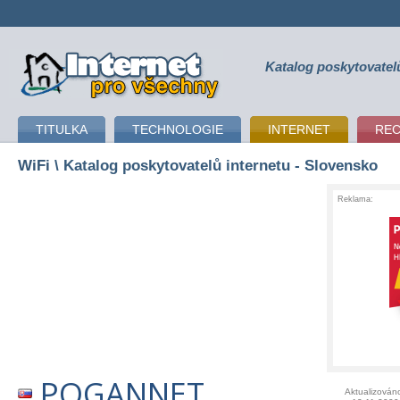
Katalog poskytovatel
připojení k internetu
TITULKA
TECHNOLOGIE
INTERNET
RE
WiFi
\ Katalog poskytovatelů internetu - Slovensko
Reklama:
POGANNET
Aktualizován