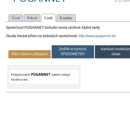
12.11.2009
Úvod
Pokrytí
Ceník
Kontakty
Společnost POGANNET bohužel nemá vložené žádné tarify.
Zkuste hledat přímo na stránkách společnosti:
http://www.pogannet.sk/
Změřte si rychlost:
Nahlásit neaktuáln
Mám zájem o připojení
SPEEDMETER
údaje
Pokytovatel
POGANNET
zatím nebyl
hodnocen.