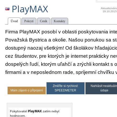
PlayMAX
Aktualizován
19.10.2015
Úvod
Pokrytí
Ceník
Kontakty
Firma PlayMAX posobí v oblasti poskytovania int
Považská Bystrica a okolie. Našou ponukou sa st
dostupný naozaj všetkým! Od školákov hľadajúci
cez študentov, pre ktorých je internet prakticky 
dospelých ľudí, ktorým uľahčí a zrýchli kontakt s 
firmami a v neposlednom rade, spríjemní chvíľku
Změřte si rychlost:
Nahlásit neaktuáln
Mám zájem o připojení
SPEEDMETER
údaje
Pokytovatel
PlayMAX
zatím nebyl
hodnocen.