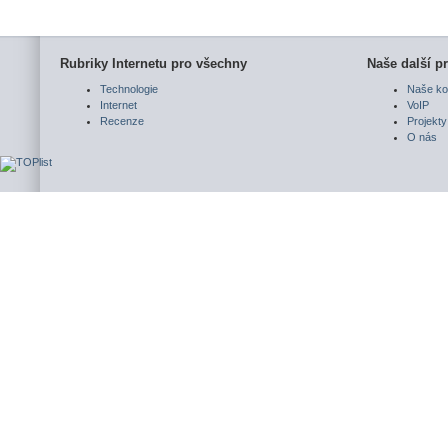
Rubriky Internetu pro všechny
Naše další pr
Technologie
Naše ko
Internet
VoIP
Recenze
Projekty
O nás