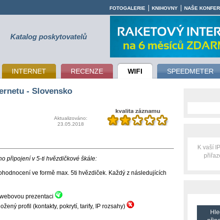
|
|
FOTOGALERIE
KNIHOVNY
NAŠE KONFE
Katalog poskytovatelů
INTERNET
RECENZE
WIFI
SPEEDMETER
ternetu - Slovensko
Aktualizováno:
23.05.2018
K vaší 
přiřa
 připojení v 5-ti hvězdičkové škále:
hodnocení ve formě max. 5ti hvězdiček. Každý z následujících
ní webovou prezentaci
ný profil (kontakty, pokrytí, tarify, IP rozsahy)
Hle