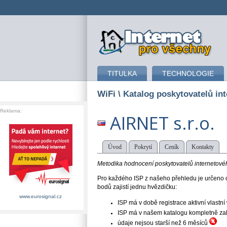
připojení k internetu
TITULKA
TECHNOLOGIE
WiFi
\ Katalog poskytovatelů in
Reklama:
AIRNET s.r.o.
Úvod
Pokrytí
Ceník
Kontakty
Metodika hodnocení poskytovatelů internetového
Pro každého ISP z našeho přehledu je určeno o
bodů zajistí jednu hvězdičku:
www.eurosignal.cz
ISP má v době registrace aktivní vlast
ISP má v našem katalogu kompletně založe
údaje nejsou starší než 6 měsíců