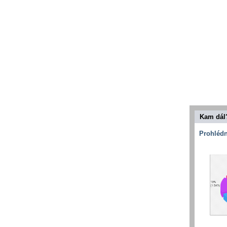
Kam dál
Prohlédn