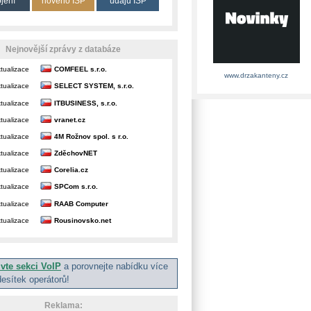
ojení
nového ISP
údajů ISP
Nejnovější zprávy z databáze
tualizace
COMFEEL s.r.o.
www.drzakanteny.cz
tualizace
SELECT SYSTEM, s.r.o.
tualizace
ITBUSINESS, s.r.o.
tualizace
vranet.cz
tualizace
4M Rožnov spol. s r.o.
tualizace
ZděchovNET
tualizace
Corelia.cz
tualizace
SPCom s.r.o.
tualizace
RAAB Computer
tualizace
Rousinovsko.net
ivte sekci VoIP
a porovnejte nabídku více
desítek operátorů!
Reklama: