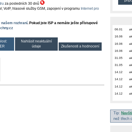
přip
ru
za posledních 30 dnů
TV, VoIP, hlasové služby GSM, zapojení v programu
Internet pro
v našem rozhraní
. Pokud jste ISP a nemáte ješte přístupové
chny.cz
06.01
ak
16.06
ak
lost:
Nahlásit neaktuální
16.06
ak
ER
údaje
Zkušenosti a hodnocení
16.06
ak
31.05
ak
31.05
ak
14.12
ak
14.12
ak
14.12
ak
14.12
ak
Tip:
Navšt
než třech 