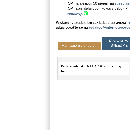
ISP má alespoň 50 měření na
speedmet
ISP nabízí další doplňkovou službu (IP
knihovny
)
Veškeré tyto údaje lze zakládat a upravovat
údaje obraťte se na
redakce@internetprovse
Změřte si rych
Mám zájem o připojení
SPEEDMET
Pokytovatel
AIRNET s.r.o.
zatím nebyl
hodnocen.