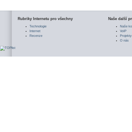
Rubriky Internetu pro všechny
Naše další pr
Technologie
Naše ko
Internet
VoIP
Recenze
Projekty
O nás