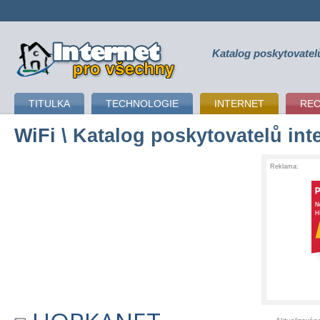
Katalog poskytovatel
připojení k internetu
TITULKA
TECHNOLOGIE
INTERNET
RE
WiFi
\ Katalog poskytovatelů int
Reklama: