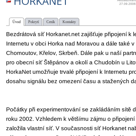
HORKANET
Aktualizován
27.09.2006
Úvod
Pokrytí
Ceník
Kontakty
Bezdrátová síť Horkanet.net zajišťuje připojení k
Internetu v obci Horka nad Moravou a dále také v
Chomoutov, Křelov, Skrbeň. Dále pak u naší partne
pro obecní síť Štěpánov a okolí a Chudobín u Litov
HorkaNet umožňuje trvalé připojení k Internetu pr
dosahu signálu bez omezení času a stažených da
Počátky při experimentování se zakládáním sítě d
roku 2002. Vzhledem k většímu zájmu o připojen
založila vlastní síť. V současnosti síť Horkanet na