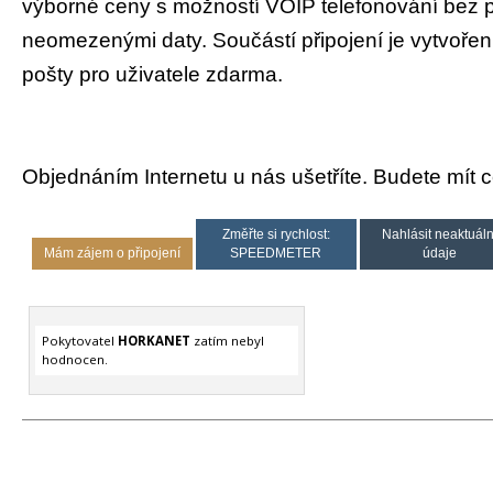
výborné ceny s možností VOIP telefonování bez 
neomezenými daty. Součástí připojení je vytvoření
pošty pro uživatele zdarma.
Objednáním Internetu u nás ušetříte. Budete mít 
Změřte si rychlost:
Nahlásit neaktuáln
Mám zájem o připojení
SPEEDMETER
údaje
Pokytovatel
HORKANET
zatím nebyl
hodnocen.