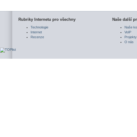
Rubriky Internetu pro všechny
Naše další pr
Technologie
Naše ko
Internet
VoIP
Recenze
Projekty
O nás