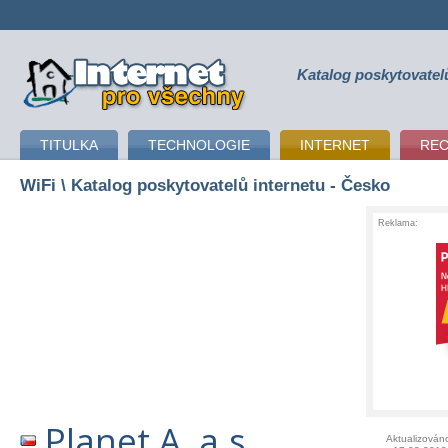
Katalog poskytovatel
připojení k internetu
TITULKA
TECHNOLOGIE
INTERNET
RE
WiFi
\ Katalog poskytovatelů internetu - Česko
Reklama:
Planet A, a.s.
Aktualizován