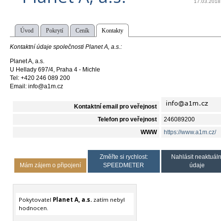
17.03.2018
Úvod
Pokrytí
Ceník
Kontakty
Kontaktní údaje společnosti Planet A, a.s.:
Planet A, a.s.
U Hellady 697/4, Praha 4 - Michle
Tel: +420 246 089 200
Email: info@a1m.cz
Kontaktní email pro veřejnost
Telefon pro veřejnost
246089200
WWW
https://www.a1m.cz/
Změřte si rychlost:
Nahlásit neaktuáln
Mám zájem o připojení
SPEEDMETER
údaje
Pokytovatel
Planet A, a.s.
zatím nebyl
hodnocen.