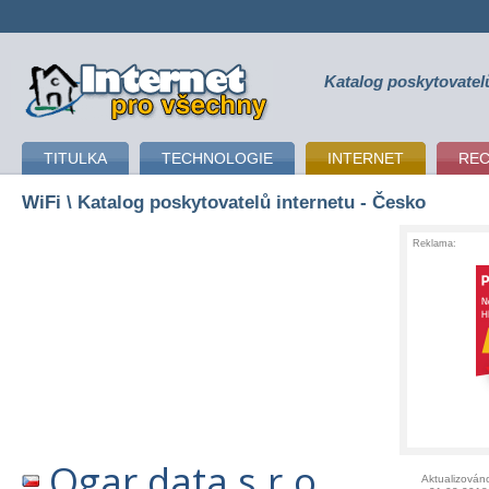
Katalog poskytovatel
připojení k internetu
TITULKA
TECHNOLOGIE
INTERNET
RE
WiFi
\ Katalog poskytovatelů internetu - Česko
Reklama:
Ogar data s.r.o.
Aktualizován