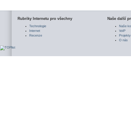
Rubriky Internetu pro všechny
Naše další pr
Technologie
Naše ko
Internet
VoIP
Recenze
Projekty
O nás