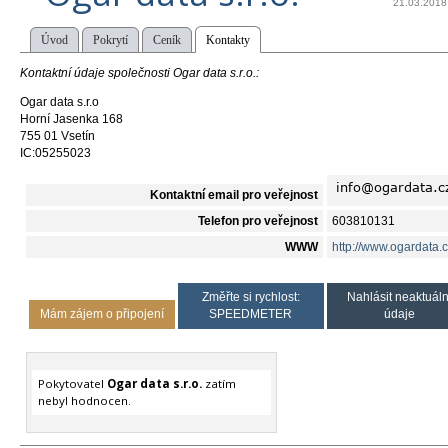
21.03.2018
Úvod
Pokrytí
Ceník
Kontakty
Kontaktní údaje společnosti Ogar data s.r.o.:
Ogar data s.r.o
Horní Jasenka 168
755 01 Vsetín
IC:05255023
Kontaktní email pro veřejnost
Telefon pro veřejnost
603810131
WWW
http://www.ogardata.c
Změřte si rychlost:
Nahlásit neaktuáln
Mám zájem o připojení
SPEEDMETER
údaje
Pokytovatel
Ogar data s.r.o.
zatím
nebyl hodnocen.