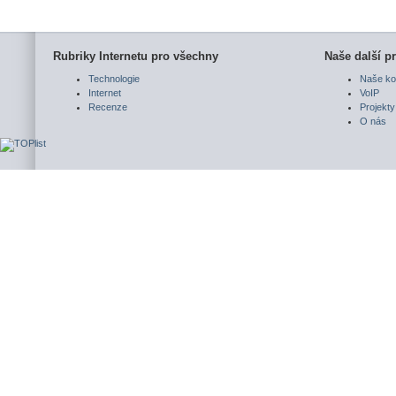
Rubriky Internetu pro všechny
Naše další pr
Technologie
Naše ko
Internet
VoIP
Recenze
Projekty
O nás