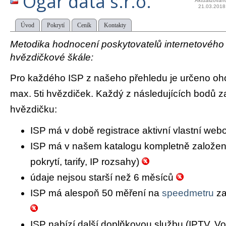
Ogar data s.r.o.
Aktualizován
21.03.2018
Úvod
Pokrytí
Ceník
Kontakty
Metodika hodnocení poskytovatelů internetového př
hvězdičkové škále:
Pro každého ISP z našeho přehledu je určeno oh
max. 5ti hvězdiček. Každý z následujících bodů za
hvězdičku:
ISP má v době registrace aktivní vlastní we
ISP má v našem katalogu kompletně založený 
pokrytí, tarify, IP rozsahy)
údaje nejsou starší než 6 měsíců
ISP má alespoň 50 měření na
speedmetru
za
ISP nabízí další doplňkovou službu (IPTV, Vo