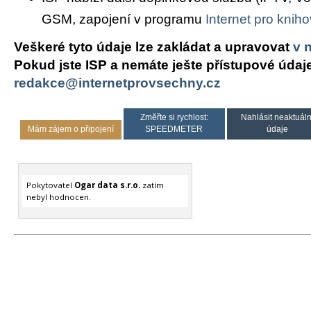
GSM, zapojení v programu
Internet pro knih
Veškeré tyto údaje lze zakládat a upravovat
v 
Pokud jste ISP a nemáte ješte přístupové údaj
redakce@internetprovsechny.cz
Změřte si rychlost:
Nahlásit neaktuáln
Mám zájem o připojení
SPEEDMETER
údaje
Pokytovatel
Ogar data s.r.o.
zatím
nebyl hodnocen.