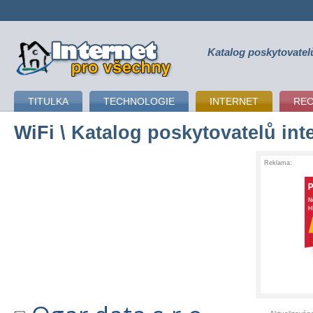
Katalog poskytovatel
připojení k internetu
TITULKA
TECHNOLOGIE
INTERNET
RE
WiFi
\ Katalog poskytovatelů int
Reklama: