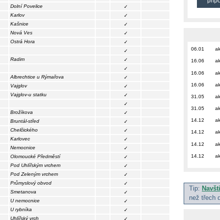
přip
Dolní Povelice
✓
Karlov
✓
Kašnice
✓
Nová Ves
✓
Ostrá Hora
✓
06.01
ak
✓
Radim
✓
16.06
ak
✓
16.06
ak
Albrechtice u Rýmařova
✓
16.06
ak
Vajglov
✓
Vajglov-u statku
✓
31.05
ak
✓
31.05
ak
Brožíkova
✓
14.12
ak
Bruntál-střed
✓
Chelčického
✓
14.12
ak
Karlovec
✓
14.12
ak
Nemocnice
✓
14.12
ak
Olomoucké Předměstí
✓
Pod Uhlířským vrchem
✓
Pod Zeleným vrchem
✓
Průmyslový obvod
✓
Tip:
Navšt
Smetanova
✓
než třech 
U nemocnice
✓
U rybníka
✓
Uhlířský vrch
✓