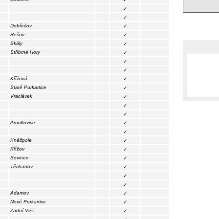
✓
✓
Dobřečov
✓
Rešov
✓
Skály
✓
Stříbrné Hory
✓
✓
✓
Křížová
✓
Staré Purkartice
✓
Vraclávek
✓
✓
✓
Arnultovice
✓
✓
Kněžpole
✓
Křížov
✓
Sovinec
✓
Těchanov
✓
✓
✓
Adamov
✓
Nové Purkartice
✓
Zadní Ves
✓