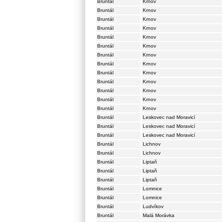
Bruntál
Krnov
Bruntál
Krnov
Bruntál
Krnov
Bruntál
Krnov
Bruntál
Krnov
Bruntál
Krnov
Bruntál
Krnov
Bruntál
Krnov
Bruntál
Krnov
Bruntál
Krnov
Bruntál
Krnov
Bruntál
Krnov
Bruntál
Krnov
Bruntál
Leskovec nad Moravicí
Bruntál
Leskovec nad Moravicí
Bruntál
Leskovec nad Moravicí
Bruntál
Lichnov
Bruntál
Lichnov
Bruntál
Liptaň
Bruntál
Liptaň
Bruntál
Liptaň
Bruntál
Lomnice
Bruntál
Lomnice
Bruntál
Ludvíkov
Bruntál
Malá Morávka