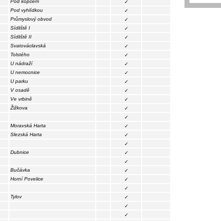
Pod kopcem
✓
Pod vyhlídkou
✓
Průmyslový obvod
✓
Sídliště I
✓
Sídliště II
✓
Svatováclavská
✓
Tolstého
✓
U nádraží
✓
U nemocnice
✓
U parku
✓
V osadě
✓
Ve vrbině
✓
Žižkova
✓
✓
Moravská Harta
✓
Slezská Harta
✓
✓
Dubnice
✓
✓
Bučávka
✓
Horní Povelice
✓
✓
Tylov
✓
✓
✓