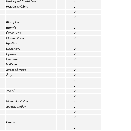
Karlov pod Pradědem
✓
Praděd-Ovčárna
✓
✓
✓
Biskupice
✓
Burkvíz
✓
Česká Ves
✓
Dlouhá Voda
✓
Hynčice
✓
Linhartovy
✓
Opavice
✓
Piskořov
✓
Valštejn
✓
Ztracená Voda
✓
Žáry
✓
✓
✓
Jelení
✓
✓
Moravský Kočov
✓
Slezský Kočov
✓
✓
✓
Kunov
✓
✓