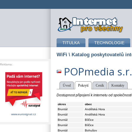
připojení k internetu
TITULKA
TECHNOLOGIE
WiFi
\ Katalog poskytovatelů int
Reklama:
POPmedia s.r.
Úvod
Pokrytí
Ceník
Kontakty
Dostupnost připojení k internetu od společnost
okres
obec
Bruntál
Andělská Hora
www.eurosignal.cz
Bruntál
Andělská Hora
Bruntál
Bílčice
Bruntál
Bílčice
Bruntál
Bohušov