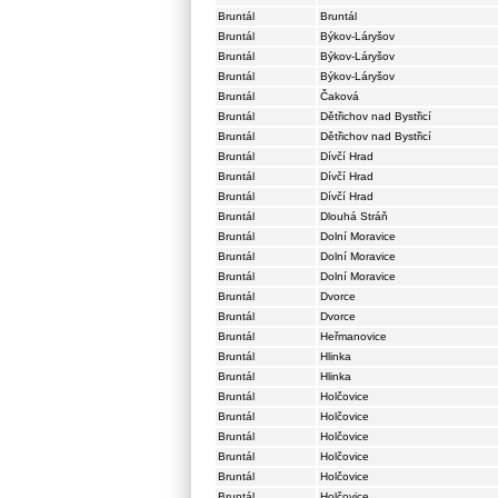
Bruntál
Bruntál
Bruntál
Býkov-Láryšov
Bruntál
Býkov-Láryšov
Bruntál
Býkov-Láryšov
Bruntál
Čaková
Bruntál
Dětřichov nad Bystřicí
Bruntál
Dětřichov nad Bystřicí
Bruntál
Dívčí Hrad
Bruntál
Dívčí Hrad
Bruntál
Dívčí Hrad
Bruntál
Dlouhá Stráň
Bruntál
Dolní Moravice
Bruntál
Dolní Moravice
Bruntál
Dolní Moravice
Bruntál
Dvorce
Bruntál
Dvorce
Bruntál
Heřmanovice
Bruntál
Hlinka
Bruntál
Hlinka
Bruntál
Holčovice
Bruntál
Holčovice
Bruntál
Holčovice
Bruntál
Holčovice
Bruntál
Holčovice
Bruntál
Holčovice