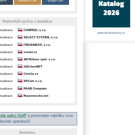
ojení
nového ISP
údajů ISP
Nejnovější zprávy z databáze
tualizace
COMFEEL s.r.o.
www.drzakanteny.cz
tualizace
SELECT SYSTEM, s.r.o.
tualizace
ITBUSINESS, s.r.o.
tualizace
vranet.cz
tualizace
4M Rožnov spol. s r.o.
tualizace
ZděchovNET
tualizace
Corelia.cz
tualizace
SPCom s.r.o.
tualizace
RAAB Computer
tualizace
Rousinovsko.net
ivte sekci VoIP
a porovnejte nabídku více
desítek operátorů!
Reklama: