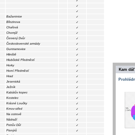
✓
✓
✓
Bažantnice
✓
Březinova
✓
Chařová
✓
Chomýž
✓
Červený Dvůr
✓
Československé armády
✓
Guntramovice
✓
Hliniště
✓
Hlubčické Předměstí
✓
Horky
✓
Kam dál
Horní Předměstí
✓
Hrad
✓
Prohlédn
Jesenická
✓
Ježník
✓
Kabátův kopec
✓
Kostelec
✓
Krásné Loučky
✓
Krnov-střed
✓
Na ostrově
✓
Nádraží
✓
Petrův Důl
✓
Pionýrů
✓