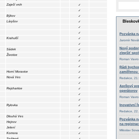
Zaječí vrch
✓
✓
Býkov
✓
Láryšov
✓
✓
✓
Krahulčí
✓
✓
Sádek
✓
Životice
✓
✓
✓
Horní Moravice
✓
Nová Ves
✓
✓
Rejchartice
✓
✓
✓
Rylovka
✓
✓
Dlouhá Ves
✓
Hejnov
✓
Jelení
✓
Komora
✓
Spálené
✓