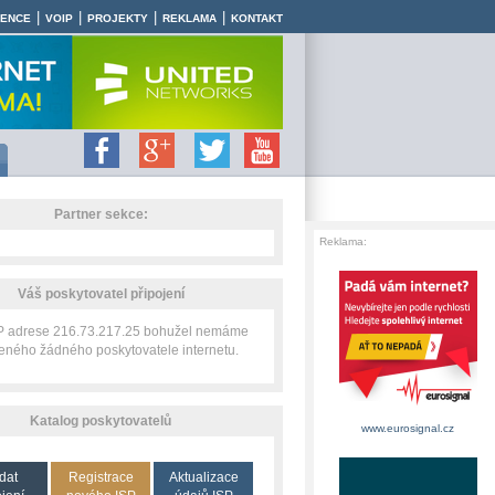
|
|
|
|
RENCE
VOIP
PROJEKTY
REKLAMA
KONTAKT
Partner sekce:
Reklama:
Váš poskytovatel připojení
IP adrese 216.73.217.25 bohužel nemáme
zeného žádného poskytovatele internetu.
Katalog poskytovatelů
www.eurosignal.cz
dat
Registrace
Aktualizace