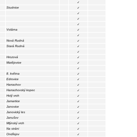
✓
Studnice
✓
✓
✓
✓
Volárna
✓
✓
Nová Rudná
✓
Stará Rudná
✓
✓
Hrozová
✓
Matějovice
✓
✓
8. května
✓
Edrovice
✓
Harrachov
✓
Harrachovský kopec
✓
Holý vrch
✓
Jamartice
✓
Janovice
✓
Janovický les
✓
Janušov
✓
Mlýnský vrch
✓
Na stráni
✓
Ondřejov
✓