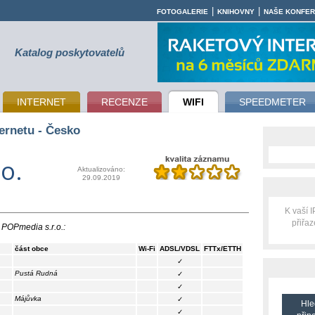
|
|
FOTOGALERIE
KNIHOVNY
NAŠE KONFE
Katalog poskytovatelů
INTERNET
RECENZE
WIFI
SPEEDMETER
ernetu - Česko
o.
Aktualizováno:
29.09.2019
K vaší 
přiřa
i POPmedia s.r.o.:
část obce
Wi-Fi
ADSL/VDSL
FTTx/ETTH
✓
Pustá Rudná
✓
✓
Májůvka
✓
Hle
✓