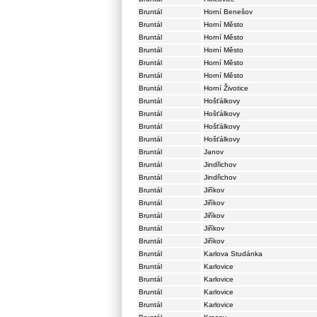
Bruntál
Horní Benešov
Bruntál
Horní Město
Bruntál
Horní Město
Bruntál
Horní Město
Bruntál
Horní Město
Bruntál
Horní Město
Bruntál
Horní Životice
Bruntál
Hošťálkovy
Bruntál
Hošťálkovy
Bruntál
Hošťálkovy
Bruntál
Hošťálkovy
Bruntál
Janov
Bruntál
Jindřichov
Bruntál
Jindřichov
Bruntál
Jiříkov
Bruntál
Jiříkov
Bruntál
Jiříkov
Bruntál
Jiříkov
Bruntál
Jiříkov
Bruntál
Karlova Studánka
Bruntál
Karlovice
Bruntál
Karlovice
Bruntál
Karlovice
Bruntál
Karlovice