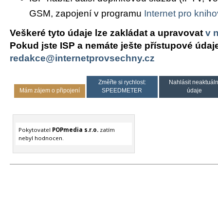
GSM, zapojení v programu
Internet pro knih
Veškeré tyto údaje lze zakládat a upravovat
v 
Pokud jste ISP a nemáte ješte přístupové údaj
redakce@internetprovsechny.cz
Změřte si rychlost:
Nahlásit neaktuáln
Mám zájem o připojení
SPEEDMETER
údaje
Pokytovatel
POPmedia s.r.o.
zatím
nebyl hodnocen.