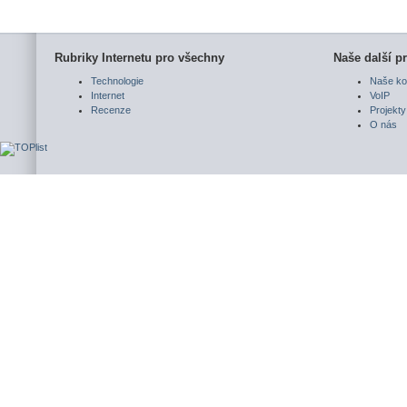
Rubriky Internetu pro všechny
Naše další pr
Technologie
Naše ko
Internet
VoIP
Recenze
Projekty
O nás