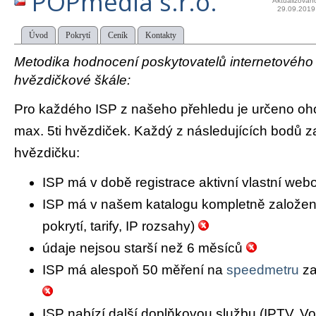
POPmedia s.r.o.
Aktualizován
29.09.2019
Úvod
Pokrytí
Ceník
Kontakty
Metodika hodnocení poskytovatelů internetového př
hvězdičkové škále:
Pro každého ISP z našeho přehledu je určeno oh
max. 5ti hvězdiček. Každý z následujících bodů za
hvězdičku:
ISP má v době registrace aktivní vlastní we
ISP má v našem katalogu kompletně založený 
pokrytí, tarify, IP rozsahy)
údaje nejsou starší než 6 měsíců
ISP má alespoň 50 měření na
speedmetru
za
ISP nabízí další doplňkovou službu (IPTV, Vo