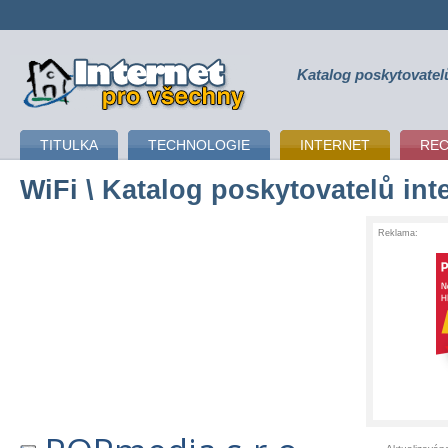
Katalog poskytovatel
připojení k internetu
TITULKA
TECHNOLOGIE
INTERNET
RE
WiFi
\ Katalog poskytovatelů int
Reklama: