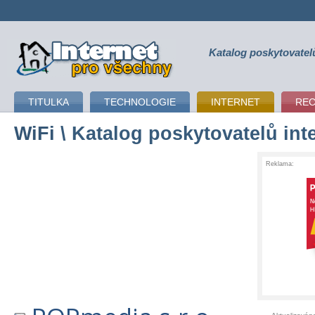
Katalog poskytovatel
připojení k internetu
TITULKA
TECHNOLOGIE
INTERNET
RE
WiFi
\ Katalog poskytovatelů int
Reklama: