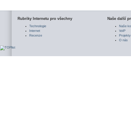
Rubriky Internetu pro všechny
Naše další pr
Technologie
Naše ko
Internet
VoIP
Recenze
Projekty
O nás