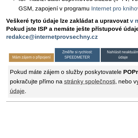
GSM, zapojení v programu
Internet pro knih
Veškeré tyto údaje lze zakládat a upravovat
v 
Pokud jste ISP a nemáte ješte přístupové údaj
redakce@internetprovsechny.cz
Změřte si rychlost:
Nahlásit neaktuáln
Mám zájem o připojení
SPEEDMETER
údaje
Pokud máte zájem o služby poskytovatele
POPm
pokračujte přímo na
stránky společnosti
, nebo v
údaje
.