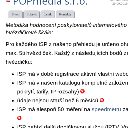
POPmedia s.r.o.
Aktualizován
29.09.2019
Úvod
Pokrytí
Ceník
Kontakty
Metodika hodnocení poskytovatelů internetového př
hvězdičkové škále:
Pro každého ISP z našeho přehledu je určeno oh
max. 5ti hvězdiček. Každý z následujících bodů za
hvězdičku:
ISP má v době registrace aktivní vlastní we
ISP má v našem katalogu kompletně založený 
pokrytí, tarify, IP rozsahy)
údaje nejsou starší než 6 měsíců
ISP má alespoň 50 měření na
speedmetru
za
ISP nabízí další doplňkovou službu (IPTV, Vo