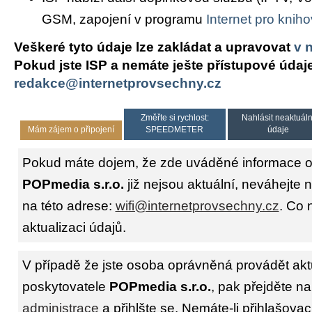
GSM, zapojení v programu
Internet pro knih
Veškeré tyto údaje lze zakládat a upravovat
v 
Pokud jste ISP a nemáte ješte přístupové údaj
redakce@internetprovsechny.cz
Změřte si rychlost:
Nahlásit neaktuáln
Mám zájem o připojení
SPEEDMETER
údaje
Pokud máte dojem, že zde uváděné informace o 
POPmedia s.r.o.
již nejsou aktuální, neváhejte 
na této adrese:
wifi@internetprovsechny.cz
. Co 
aktualizaci údajů.
V případě že jste osoba oprávněná provádět akt
poskytovatele
POPmedia s.r.o.
, pak přejděte na
administrace
a přihlšte se. Nemáte-li přihlašovac