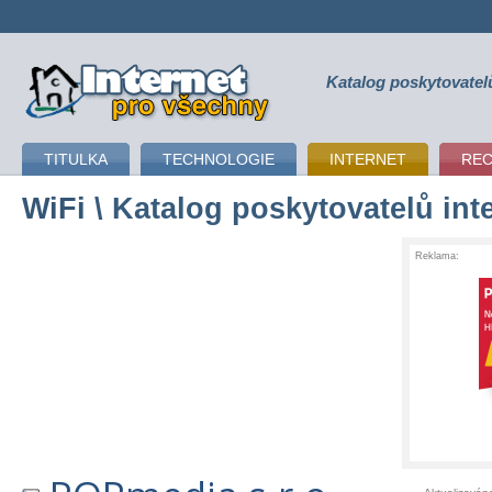
Katalog poskytovatel
připojení k internetu
TITULKA
TECHNOLOGIE
INTERNET
RE
WiFi
\ Katalog poskytovatelů int
Reklama: