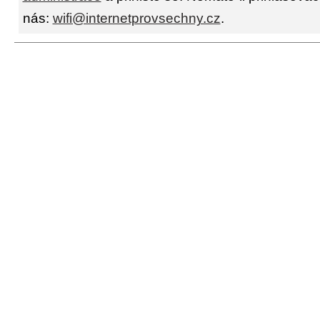
nás:
wifi@internetprovsechny.cz
.