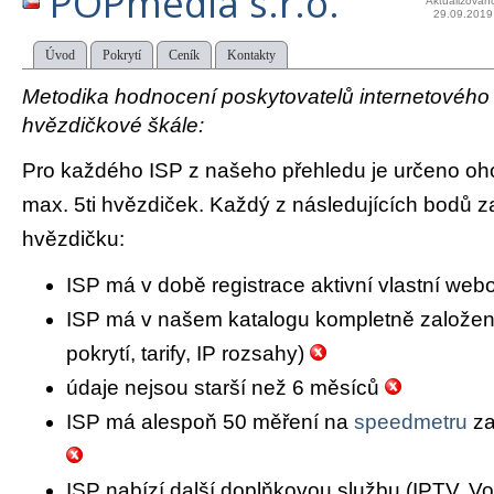
POPmedia s.r.o.
Aktualizován
29.09.2019
Úvod
Pokrytí
Ceník
Kontakty
Metodika hodnocení poskytovatelů internetového př
hvězdičkové škále:
Pro každého ISP z našeho přehledu je určeno oh
max. 5ti hvězdiček. Každý z následujících bodů za
hvězdičku:
ISP má v době registrace aktivní vlastní we
ISP má v našem katalogu kompletně založený 
pokrytí, tarify, IP rozsahy)
údaje nejsou starší než 6 měsíců
ISP má alespoň 50 měření na
speedmetru
za
ISP nabízí další doplňkovou službu (IPTV, Vo