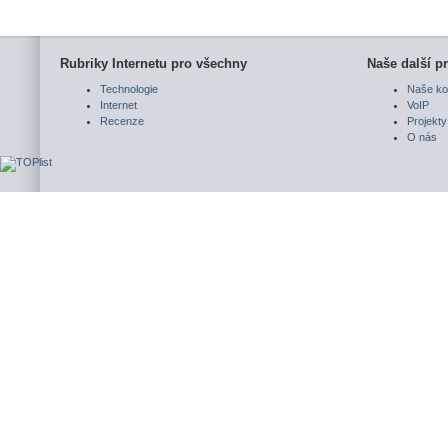
Rubriky Internetu pro všechny
Naše další pr
Technologie
Naše ko
Internet
VoIP
Recenze
Projekty
O nás