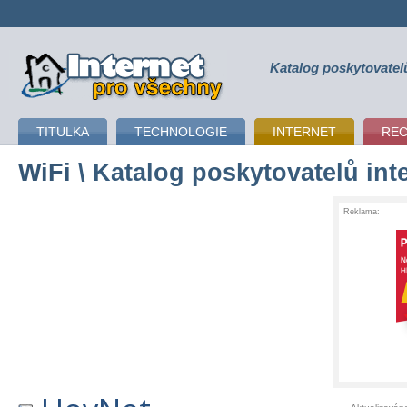
Katalog poskytovatel
připojení k internetu
TITULKA
TECHNOLOGIE
INTERNET
RE
WiFi
\ Katalog poskytovatelů int
Reklama: