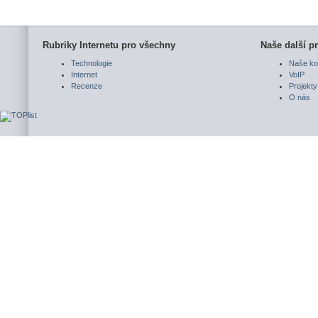
Rubriky Internetu pro všechny
Naše další pr
Technologie
Naše ko
Internet
VoIP
Recenze
Projekty
O nás