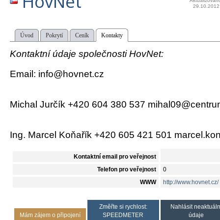
HovNet
Aktualizován
29.10.2012
Úvod
Pokrytí
Ceník
Kontakty
Kontaktní údaje společnosti HovNet:
Email: info@hovnet.cz
Michal Jurčík +420 604 380 537 mihal09@centru
Ing. Marcel Koňařík +420 605 421 501 marcel.ko
Kontaktní email pro veřejnost
Telefon pro veřejnost
0
WWW
http://www.hovnet.cz/
Změřte si rychlost:
Nahlásit neaktuáln
Mám zájem o připojení
SPEEDMETER
údaje