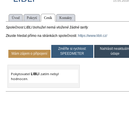
15.05.2019
Úvod
Pokrytí
Ceník
Kontakty
Společnost LIBLI bohužel nemá vložené žádné tarify.
Zkuste hledat přímo na stránkách společnosti:
https://www.libli.cz/
Změřte si rychlost:
Nahlásit neaktuáln
Mám zájem o připojení
SPEEDMETER
údaje
Pokytovatel
LIBLI
zatím nebyl
hodnocen.