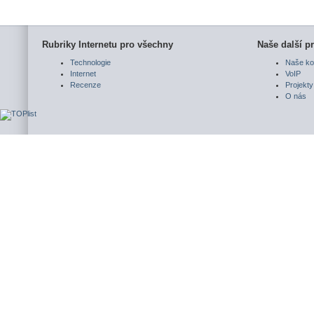
Rubriky Internetu pro všechny
Naše další pr
Technologie
Naše ko
Internet
VoIP
Recenze
Projekty
O nás