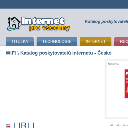
Katalog poskytovatel
připojení k internetu
TITULKA
TECHNOLOGIE
INTERNET
RE
WiFi
\ Katalog poskytovatelů internetu - Česko
Reklama:
LIBLI
Aktualizován