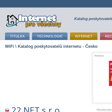
Katalog poskytovatel
připojení k internetu
TITULKA
TECHNOLOGIE
INTERNET
RE
WiFi
\ Katalog poskytovatelů internetu - Česko
Reklama:
22 NET s.r.o.
Aktualizován