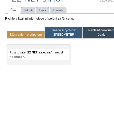
28.06.2021
Úvod
Pokrytí
Ceník
Kontakty
Rychlé a kvalitní internetové připojení za fér cenu.
Změřte si rychlost:
Nahlásit neaktuáln
Mám zájem o připojení
SPEEDMETER
údaje
Pokytovatel
22 NET s.r.o.
zatím nebyl
hodnocen.