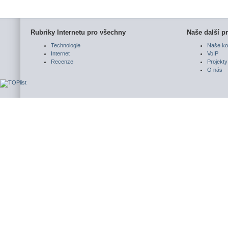
Rubriky Internetu pro všechny
Naše další pr
Technologie
Naše ko
Internet
VoIP
Recenze
Projekty
O nás