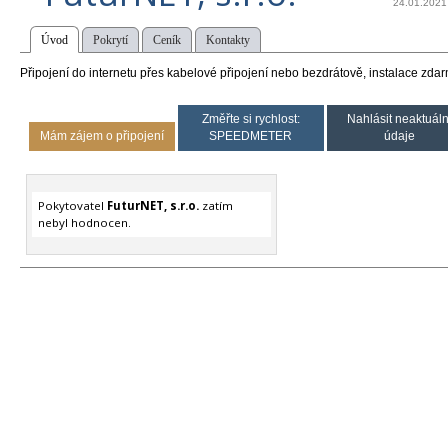
24.01.2021
Úvod
Pokrytí
Ceník
Kontakty
Připojení do internetu přes kabelové připojení nebo bezdrátově, instalace zda
Změřte si rychlost:
Nahlásit neaktuáln
Mám zájem o připojení
SPEEDMETER
údaje
Pokytovatel
FuturNET, s.r.o.
zatím
nebyl hodnocen.