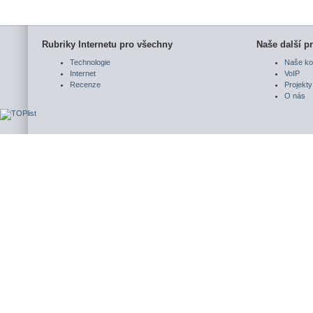
Rubriky Internetu pro všechny
Naše další pr
Technologie
Naše ko
Internet
VoIP
Recenze
Projekty
O nás