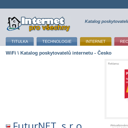
Katalog poskytovatel
připojení k internetu
TITULKA
TECHNOLOGIE
INTERNET
RE
WiFi
\ Katalog poskytovatelů internetu - Česko
Reklama:
FuturNET, s.r.o.
Aktualizován