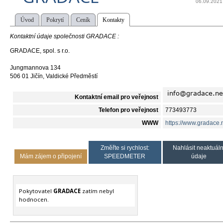
06.09.2021
Úvod
Pokrytí
Ceník
Kontakty
Kontaktní údaje společnosti GRADACE :
GRADACE, spol. s r.o.
Jungmannova 134
506 01 Jičín, Valdické Předměstí
Kontaktní email pro veřejnost
Telefon pro veřejnost
773493773
WWW
https://www.gradace.n
Změřte si rychlost:
Nahlásit neaktuáln
Mám zájem o připojení
SPEEDMETER
údaje
Pokytovatel
GRADACE
zatím nebyl
hodnocen.