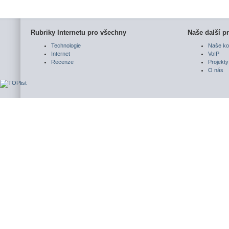
Rubriky Internetu pro všechny
Naše další pr
Technologie
Naše ko
Internet
VoIP
Recenze
Projekty
O nás