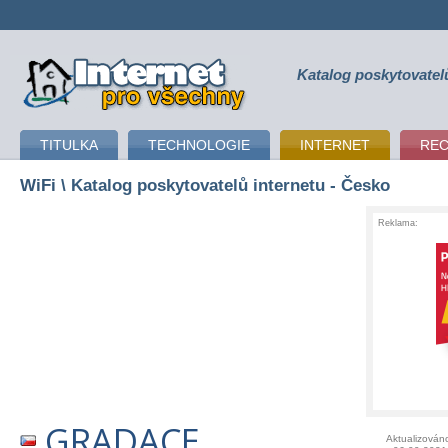
Katalog poskytovatel
připojení k internetu
TITULKA
TECHNOLOGIE
INTERNET
RE
WiFi
\ Katalog poskytovatelů internetu - Česko
Reklama:
GRADACE
Aktualizován