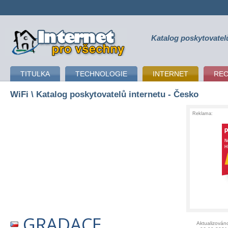
Katalog poskytovatel
připojení k internetu
TITULKA
TECHNOLOGIE
INTERNET
RE
WiFi
\ Katalog poskytovatelů internetu - Česko
Reklama:
GRADACE
Aktualizován