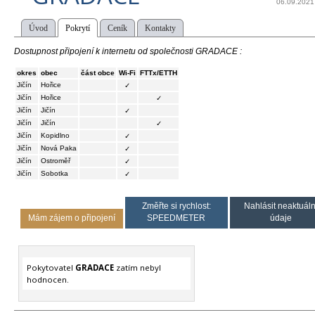
06.09.2021
Úvod
Pokrytí
Ceník
Kontakty
Dostupnost připojení k internetu od společnosti GRADACE :
okres
obec
část obce
Wi-Fi
FTTx/ETTH
Jičín
Hořice
✓
Jičín
Hořice
✓
Jičín
Jičín
✓
Jičín
Jičín
✓
Jičín
Kopidlno
✓
Jičín
Nová Paka
✓
Jičín
Ostroměř
✓
Jičín
Sobotka
✓
Změřte si rychlost:
Nahlásit neaktuáln
Mám zájem o připojení
SPEEDMETER
údaje
Pokytovatel
GRADACE
zatím nebyl
hodnocen.