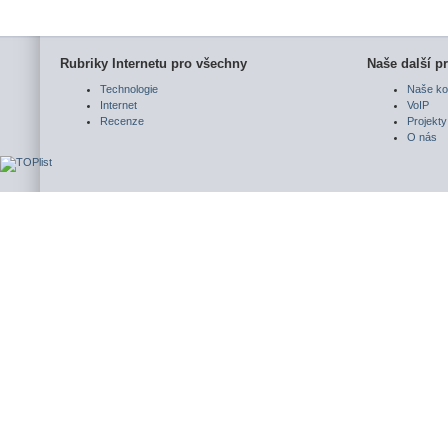
Rubriky Internetu pro všechny
Naše další pr
Technologie
Naše ko
Internet
VoIP
Recenze
Projekty
O nás