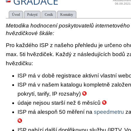
GRADACE
Aktualizován
06.09.2021
Úvod
Pokrytí
Ceník
Kontakty
Metodika hodnocení poskytovatelů internetového př
hvězdičkové škále:
Pro každého ISP z našeho přehledu je určeno oh
max. 5ti hvězdiček. Každý z následujících bodů za
hvězdičku:
ISP má v době registrace aktivní vlastní we
ISP má v našem katalogu kompletně založený 
pokrytí, tarify, IP rozsahy)
údaje nejsou starší než 6 měsíců
ISP má alespoň 50 měření na
speedmetru
za
ISP nabízí další doplňkovou službu (IPTV, Vo