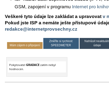
GSM, zapojení v programu
Internet pro knih
Veškeré tyto údaje lze zakládat a upravovat
v 
Pokud jste ISP a nemáte ješte přístupové údaj
redakce@internetprovsechny.cz
Změřte si rychlost:
Nahlásit neaktuáln
Mám zájem o připojení
SPEEDMETER
údaje
Pokytovatel
GRADACE
zatím nebyl
hodnocen.