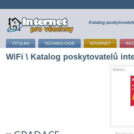
Katalog poskytovatel
připojení k internetu
TITULKA
TECHNOLOGIE
INTERNET
RE
WiFi
\ Katalog poskytovatelů int
Reklama: