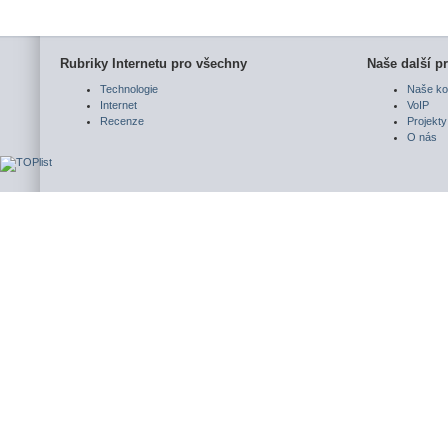
Rubriky Internetu pro všechny
Naše další pr
Technologie
Naše ko
Internet
VoIP
Recenze
Projekty
O nás