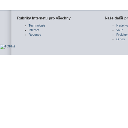
Rubriky Internetu pro všechny
Naše další pr
Technologie
Naše ko
Internet
VoIP
Recenze
Projekty
O nás