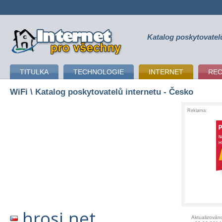
Katalog poskytovatel
připojení k internetu
TITULKA
TECHNOLOGIE
INTERNET
RE
WiFi
\ Katalog poskytovatelů internetu - Česko
Reklama:
hrosi.net
Aktualizován