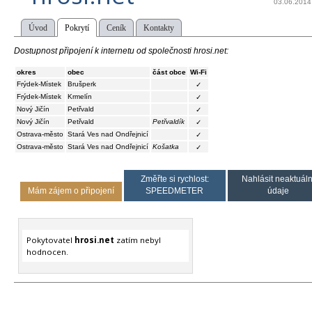
03.06.2014
Úvod
Pokrytí
Ceník
Kontakty
Dostupnost připojení k internetu od společnosti hrosi.net:
okres
obec
část obce
Wi-Fi
Frýdek-Místek
Brušperk
✓
Frýdek-Místek
Krmelín
✓
Nový Jičín
Petřvald
✓
Nový Jičín
Petřvald
Petřvaldík
✓
Ostrava-město
Stará Ves nad Ondřejnicí
✓
Ostrava-město
Stará Ves nad Ondřejnicí
Košatka
✓
Změřte si rychlost:
Nahlásit neaktuáln
Mám zájem o připojení
SPEEDMETER
údaje
Pokytovatel
hrosi.net
zatím nebyl
hodnocen.