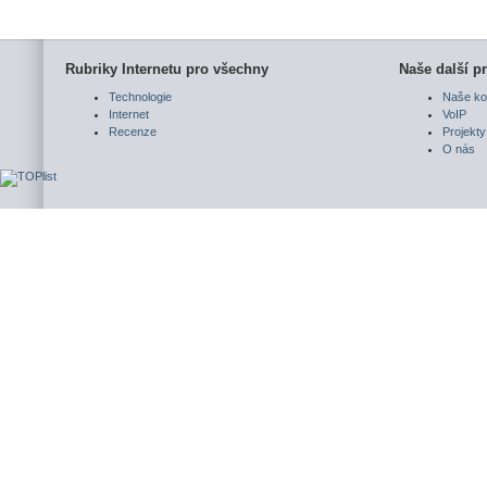
Rubriky Internetu pro všechny
Naše další pr
Technologie
Naše ko
Internet
VoIP
Recenze
Projekty
O nás