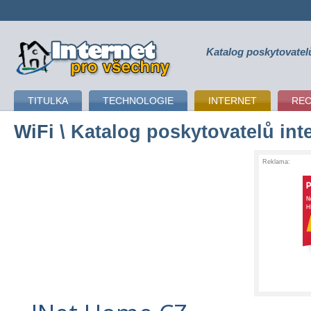
Katalog poskytovatel
připojení k internetu
TITULKA
TECHNOLOGIE
INTERNET
RE
WiFi
\ Katalog poskytovatelů int
Reklama: