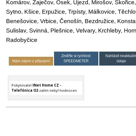
Komárov, Zaječov, Osek, Újezd, Mirošov, Skořice
Sytno, Kšice, Erpužice, Trpísty, Málkovice, Těchl
Benešovice, Vrbice, Čenošín, Bezdružice, Konsta
Sulislav, Svinná, Plešnice, Velvary, Krchleby, Hor
Radobyčice
Změřte si rychlost:
Nahlásit neaktuáln
Mám zájem o připojení
SPEEDMETER
údaje
Pokytovatel
INet Home CZ -
Telefónica O2
zatím nebyl hodnocen.