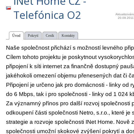
INet Home CZ -
Telefónica O2
Aktualizován
20.09.2011
Úvod
Pokrytí
Ceník
Kontakty
Naše společnost přichází s možností levného připo
Cílem tohoto projektu je poskytnout vysokorychlo
připojení k síti internet za finančně dostupný pauš
jakéhokoli omezení objemu přenesených dat či ča
Připojení je určeno jak pro domácnosti - linky od 
do 6 Mbps, tak i pro společnosti - linky od 1 024 
Za významný přínos pro další rozvoj společnosti
odkoupení části společnosti Netro, s.r.o., které j
strategie a rozvoje společnosti INet Home. Nově z
společnosti umožní skokové zvýšení pokrytí a dos