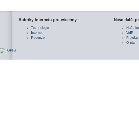
Rubriky Internetu pro všechny
Naše další pr
Technologie
Naše ko
Internet
VoIP
Recenze
Projekty
O nás