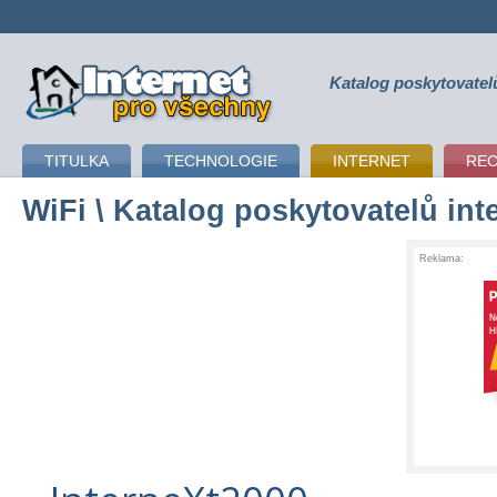
Katalog poskytovatel
připojení k internetu
TITULKA
TECHNOLOGIE
INTERNET
RE
WiFi
\ Katalog poskytovatelů int
Reklama: