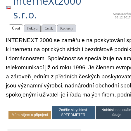
InterneXt2000
s.r.o.
Aktualizován
09.12.2017
Úvod
Pokrytí
Ceník
Kontakty
INTERNEXT 2000 se zaměřuje na poskytování spo
k internetu na optických sítích i bezdrátově podn
i domácnostem. Společnost se specializuje na tut
telekomunikací již od roku 1996. Je členem evro
a zároveň jedním z předních českých poskytovate
jsou významní výrobci, nadnárodní obchodní spol
spokojenými uživateli je i řada malých firem, pod
Změřte si rychlost:
Nahlásit neaktuáln
Mám zájem o připojení
SPEEDMETER
údaje