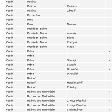
Vsetín
Poličná
Vsetín
Poličná
Vystrkov
Vsetín
Poličná
Zákračí
Vsetín
Pozděchov
Vsetín
Prlov
Vsetín
Prlov
Neratov
Vsetín
Prostřední Bečva
Vsetín
Prostřední Bečva
Adámky
Vsetín
Prostřední Bečva
Bácov
Vsetín
Prostřední Bečva
Kněhyně
Vsetín
Prostřední Bečva
V huti
Vsetín
Pržno
✓
Vsetín
Pržno
Vsetín
Pržno
Straději
✓
Vsetín
Pržno
Straději
Vsetín
Pržno
U Holáňů
✓
Vsetín
Pržno
U Holáňů
Vsetín
Ratiboř
Vsetín
Ratiboř
Hološín-Borčí
Vsetín
Ratiboř
Kobelný
Vsetín
Rožnov pod Radhoštěm
✓
Vsetín
Rožnov pod Radhoštěm
Vsetín
Rožnov pod Radhoštěm
1. máje-Písečná
✓
Vsetín
Rožnov pod Radhoštěm
1. máje-Písečná
Vsetín
Rožnov pod Radhoštěm
Chlácholůvek
✓