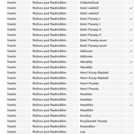
Vsetín
Rožnov pod Radhoštěm
Chlácholůvek
Vsetín
Rožnov pod Radhoštěm
Dolní nábřeží
✓
Vsetín
Rožnov pod Radhoštěm
Dolní nábřeží
Vsetín
Rožnov pod Radhoštěm
Dolní Paseky I
✓
Vsetín
Rožnov pod Radhoštěm
Dolní Paseky I
Vsetín
Rožnov pod Radhoštěm
Dolní Paseky II
✓
Vsetín
Rožnov pod Radhoštěm
Dolní Paseky II
Vsetín
Rožnov pod Radhoštěm
Dolní Paseky-sever
✓
Vsetín
Rožnov pod Radhoštěm
Dolní Paseky-sever
Vsetín
Rožnov pod Radhoštěm
Hážovice
✓
Vsetín
Rožnov pod Radhoštěm
Hážovice
Vsetín
Rožnov pod Radhoštěm
Hlaváčky
✓
Vsetín
Rožnov pod Radhoštěm
Hlaváčky
Vsetín
Rožnov pod Radhoštěm
Horní Kouty-Sladské
✓
Vsetín
Rožnov pod Radhoštěm
Horní Kouty-Sladské
Vsetín
Rožnov pod Radhoštěm
Horní Paseky
✓
Vsetín
Rožnov pod Radhoštěm
Horní Paseky
Vsetín
Rožnov pod Radhoštěm
Hradisko
✓
Vsetín
Rožnov pod Radhoštěm
Hradisko
Vsetín
Rožnov pod Radhoštěm
Hradišťko
✓
Vsetín
Rožnov pod Radhoštěm
Hradišťko
Vsetín
Rožnov pod Radhoštěm
Končiny
Vsetín
Rožnov pod Radhoštěm
Koryčanské Paseky
Vsetín
Rožnov pod Radhoštěm
Kramolišov
Vsetín
Rožnov pod Radhoštěm
Láz