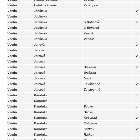
Vsetín
Hutisko-Solanec
Za Kopcem
Vsetín
Jablůnka
✓
Vsetín
Jablůnka
Vsetín
Jablůnka
U Bohatců
✓
Vsetín
Jablůnka
U Bohatců
Vsetín
Jablůnka
Vesník
✓
Vsetín
Jablůnka
Vesník
Vsetín
Janová
✓
Vsetín
Janová
Vsetín
Jarcová
✓
Vsetín
Jarcová
Vsetín
Jarcová
Bražiska
✓
Vsetín
Jarcová
Bražiska
Vsetín
Jarcová
Nová
Vsetín
Jarcová
Zavápenné
✓
Vsetín
Jarcová
Zavápenné
Vsetín
Karolinka
✓
Vsetín
Karolinka
Vsetín
Karolinka
Bzové
✓
Vsetín
Karolinka
Bzové
Vsetín
Karolinka
Kobylská
✓
Vsetín
Karolinka
Kobylská
Vsetín
Karolinka
Raťkov
✓
Vsetín
Karolinka
Raťkov