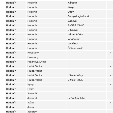
Hodonín
Hodonín
Národní
Hodonín
Hodonín
Nesyt
Hodonín
Hodonín
Očov
Hodonín
Hodonín
Průmyslový obvod
Hodonín
Hodonín
Sadová
Hodonín
Hodonín
Sídliště Cihlář
Hodonín
Hodonín
U Očova
Hodonín
Hodonín
Větrná hůrka
Hodonín
Hodonín
Vinohrady
Hodonín
Hodonín
Vyhlídka
Hodonín
Hodonín
Žižkova čtvrť
Hodonín
Hovorany
✓
Hodonín
Hovorany
Hodonín
Hroznová Lhota
Hodonín
Hrubá Vrbka
✓
Hodonín
Hrubá Vrbka
Hodonín
Hrubá Vrbka
U Malé Vrbky
✓
Hodonín
Hrubá Vrbka
U Malé Vrbky
Hodonín
Hýsly
✓
Hodonín
Hýsly
Hodonín
Javorník
Hodonín
Javorník
Petruchův Mlýn
Hodonín
Ježov
✓
Hodonín
Ježov
Hodonín
Josefov