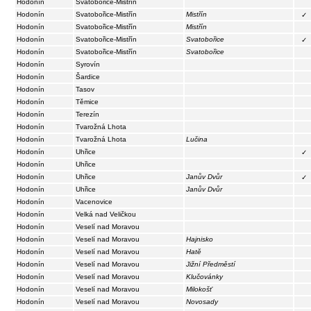
Hodonín
Svatobořice-Mistřín
Hodonín
Svatobořice-Mistřín
Mistřín
✓
Hodonín
Svatobořice-Mistřín
Mistřín
Hodonín
Svatobořice-Mistřín
Svatobořice
✓
Hodonín
Svatobořice-Mistřín
Svatobořice
Hodonín
Syrovín
Hodonín
Šardice
Hodonín
Tasov
Hodonín
Těmice
Hodonín
Terezín
Hodonín
Tvarožná Lhota
Hodonín
Tvarožná Lhota
Lučina
Hodonín
Uhřice
✓
Hodonín
Uhřice
Hodonín
Uhřice
Janův Dvůr
✓
Hodonín
Uhřice
Janův Dvůr
Hodonín
Vacenovice
Hodonín
Velká nad Veličkou
Hodonín
Veselí nad Moravou
Hodonín
Veselí nad Moravou
Hajnisko
Hodonín
Veselí nad Moravou
Hatě
Hodonín
Veselí nad Moravou
Jižní Předměstí
Hodonín
Veselí nad Moravou
Klučovánky
Hodonín
Veselí nad Moravou
Milokošť
Hodonín
Veselí nad Moravou
Novosady