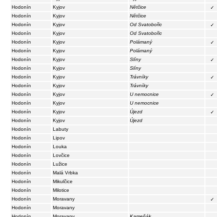
Hodonín
Kyjov
Nětčice
✓
Hodonín
Kyjov
Nětčice
Hodonín
Kyjov
Od Svatobořic
✓
Hodonín
Kyjov
Od Svatobořic
Hodonín
Kyjov
Polámaný
✓
Hodonín
Kyjov
Polámaný
Hodonín
Kyjov
Slíny
✓
Hodonín
Kyjov
Slíny
Hodonín
Kyjov
Trávníky
✓
Hodonín
Kyjov
Trávníky
Hodonín
Kyjov
U nemocnice
✓
Hodonín
Kyjov
U nemocnice
Hodonín
Kyjov
Újezd
✓
Hodonín
Kyjov
Újezd
Hodonín
Labuty
Hodonín
Lipov
Hodonín
Louka
Hodonín
Lovčice
Hodonín
Lužice
Hodonín
Malá Vrbka
Hodonín
Mikulčice
Hodonín
Milotice
Hodonín
Moravany
✓
Hodonín
Moravany
Hodonín
Moravany
Kameňák