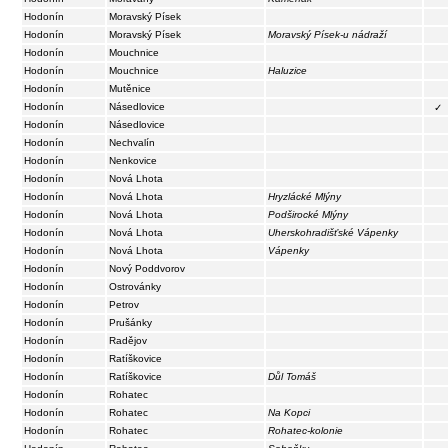
Hodonín
Moravský Písek
Hodonín
Moravský Písek
Moravský Písek-u nádraží
Hodonín
Mouchnice
Hodonín
Mouchnice
Haluzice
Hodonín
Mutěnice
Hodonín
Násedlovice
✓
Hodonín
Násedlovice
Hodonín
Nechvalín
Hodonín
Nenkovice
Hodonín
Nová Lhota
Hodonín
Nová Lhota
Hryzlácké Mlýny
Hodonín
Nová Lhota
Podširocké Mlýny
Hodonín
Nová Lhota
Uherskohradišťské Vápenky
Hodonín
Nová Lhota
Vápenky
Hodonín
Nový Poddvorov
Hodonín
Ostrovánky
Hodonín
Petrov
Hodonín
Prušánky
Hodonín
Radějov
Hodonín
Ratíškovice
Hodonín
Ratíškovice
Důl Tomáš
Hodonín
Rohatec
Hodonín
Rohatec
Na Kopci
Hodonín
Rohatec
Rohatec-kolonie