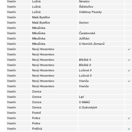
Vsetín
Lužná
Neratov
Vsetín
Lužná
Štědroňov
Vsetín
Lužná
Vráblovy Paseky
Vsetín
Malá Bystřice
Vsetín
Malá Bystřice
Santov
Vsetín
Mikulůvka
Vsetín
Mikulůvka
Čarabovská
Vsetín
Mikulůvka
Juřiňáci
Vsetín
Mikulůvka
U Horních Zemanů
Vsetín
Nový Hrozenkov
✓
Vsetín
Nový Hrozenkov
Vsetín
Nový Hrozenkov
Břežitá II
✓
Vsetín
Nový Hrozenkov
Břežitá II
Vsetín
Nový Hrozenkov
Lušová II
✓
Vsetín
Nový Hrozenkov
Lušová II
Vsetín
Nový Hrozenkov
Vranča
✓
Vsetín
Nový Hrozenkov
Vranča
Vsetín
Oznice
Vsetín
Oznice
Lipí
Vsetín
Oznice
U Málků
Vsetín
Oznice
U Sulovských
Vsetín
Podolí
Vsetín
Police
✓
Vsetín
Police
Vsetín
Poličná
✓