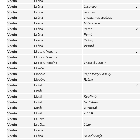
Vsetín
Lešná
Vsetín
Lešná
Jasenice
✓
Vsetín
Lešná
Jasenice
Vsetín
Lešná
Lhotka nad Bečvou
Vsetín
Lešná
Mštěnovice
Vsetín
Lešná
Perná
✓
Vsetín
Lešná
Perná
Vsetín
Lešná
Příluky
Vsetín
Lešná
Vysoká
Vsetín
Lhota u Vsetína
✓
Vsetín
Lhota u Vsetína
Vsetín
Lhota u Vsetína
Lhotské Paseky
Vsetín
Lidečko
Vsetín
Lidečko
Popelišovy Paseky
Vsetín
Lidečko
Račné
Vsetín
Liptál
✓
Vsetín
Liptál
Vsetín
Liptál
Kopřivné
Vsetín
Liptál
Na Odrách
Vsetín
Liptál
U Pavelů
Vsetín
Liptál
V Lůžku
Vsetín
Loučka
Vsetín
Loučka
Lázy
Vsetín
Lužná
Vsetín
Lužná
Heinzův mlýn