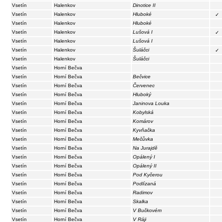
Vsetín
Halenkov
Dinotice II
Vsetín
Halenkov
Hluboké
✓
Vsetín
Halenkov
Hluboké
Vsetín
Halenkov
Lušová I
✓
Vsetín
Halenkov
Lušová I
Vsetín
Halenkov
Šuláčci
✓
Vsetín
Halenkov
Šuláčci
Vsetín
Horní Bečva
Vsetín
Horní Bečva
Bečvice
Vsetín
Horní Bečva
Červenec
Vsetín
Horní Bečva
Hluboký
Vsetín
Horní Bečva
Janinova Louka
Vsetín
Horní Bečva
Kobylská
Vsetín
Horní Bečva
Komárov
Vsetín
Horní Bečva
Kyvňačka
Vsetín
Horní Bečva
Mečůvka
Vsetín
Horní Bečva
Na Jurajdě
Vsetín
Horní Bečva
Opálený I
Vsetín
Horní Bečva
Opálený II
Vsetín
Horní Bečva
Pod Kyčerou
Vsetín
Horní Bečva
Podlízaná
Vsetín
Horní Bečva
Radimov
Vsetín
Horní Bečva
Skalka
Vsetín
Horní Bečva
V Bučkovém
Vsetín
Horní Bečva
V Ráji