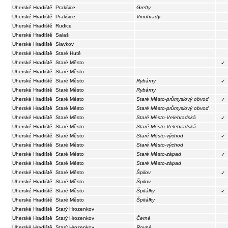
Uherské Hradiště
Prakšice
Grefty
Uherské Hradiště
Prakšice
Vinohrady
Uherské Hradiště
Rudice
Uherské Hradiště
Salaš
Uherské Hradiště
Slavkov
Uherské Hradiště
Staré Hutě
Uherské Hradiště
Staré Město
✓
Uherské Hradiště
Staré Město
Uherské Hradiště
Staré Město
Rybárny
✓
Uherské Hradiště
Staré Město
Rybárny
Uherské Hradiště
Staré Město
Staré Město-průmyslový obvod
✓
Uherské Hradiště
Staré Město
Staré Město-průmyslový obvod
Uherské Hradiště
Staré Město
Staré Město-Velehradská
✓
Uherské Hradiště
Staré Město
Staré Město-Velehradská
Uherské Hradiště
Staré Město
Staré Město-východ
✓
Uherské Hradiště
Staré Město
Staré Město-východ
Uherské Hradiště
Staré Město
Staré Město-západ
✓
Uherské Hradiště
Staré Město
Staré Město-západ
Uherské Hradiště
Staré Město
Špilov
✓
Uherské Hradiště
Staré Město
Špilov
Uherské Hradiště
Staré Město
Špitálky
✓
Uherské Hradiště
Staré Město
Špitálky
Uherské Hradiště
Starý Hrozenkov
Uherské Hradiště
Starý Hrozenkov
Černé
Uherské Hradiště
Starý Hrozenkov
Rovné