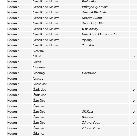
Hodonín
Veselí nad Moravou
Podsedky
Hodonín
Veselí nad Moravou
Průmyslový obvod
Hodonín
Veselí nad Moravou
Severní Předměstí
Hodonín
Veselí nad Moravou
Sídliště Hutník
Hodonín
Veselí nad Moravou
Svodnický Mlýn
Hodonín
Veselí nad Moravou
U polikliniky
Hodonín
Veselí nad Moravou
Veselí nad Moravou-střed
Hodonín
Veselí nad Moravou
Výkazy
Hodonín
Veselí nad Moravou
Zarazice
Hodonín
Věteřov
Hodonín
Vlkoš
✓
Hodonín
Vlkoš
Hodonín
Vnorovy
Hodonín
Vnorovy
Lidéřovice
Hodonín
Vracov
Hodonín
Vřesovice
Hodonín
Žádovice
✓
Hodonín
Žádovice
Hodonín
Žarošice
✓
Hodonín
Žarošice
Hodonín
Žarošice
Silničná
✓
Hodonín
Žarošice
Silničná
Hodonín
Žarošice
Zdravá Voda
✓
Hodonín
Žarošice
Zdravá Voda
Hodonín
Ždánice