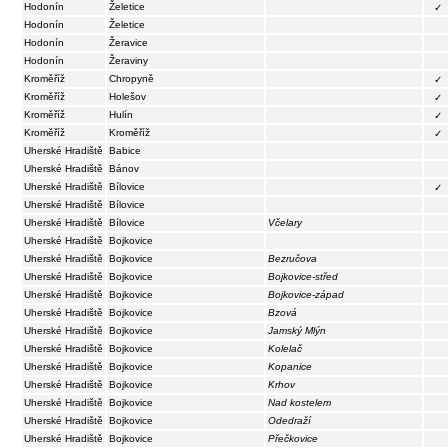
Hodonín
Želetice
✓
Hodonín
Želetice
Hodonín
Žeravice
Hodonín
Žeraviny
Kroměříž
Chropyně
✓
Kroměříž
Holešov
✓
Kroměříž
Hulín
✓
Kroměříž
Kroměříž
✓
Uherské Hradiště
Babice
Uherské Hradiště
Bánov
Uherské Hradiště
Bílovice
✓
Uherské Hradiště
Bílovice
Uherské Hradiště
Bílovice
Včelary
Uherské Hradiště
Bojkovice
Uherské Hradiště
Bojkovice
Bezručova
Uherské Hradiště
Bojkovice
Bojkovice-střed
Uherské Hradiště
Bojkovice
Bojkovice-západ
Uherské Hradiště
Bojkovice
Bzová
Uherské Hradiště
Bojkovice
Jamský Mlýn
Uherské Hradiště
Bojkovice
Kolelač
Uherské Hradiště
Bojkovice
Kopanice
Uherské Hradiště
Bojkovice
Krhov
Uherské Hradiště
Bojkovice
Nad kostelem
Uherské Hradiště
Bojkovice
Odedraží
Uherské Hradiště
Bojkovice
Přečkovice