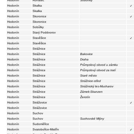
Hodonín
Rohatec
Soboňky
Hodonín
Skalka
✓
Hodonín
Skalka
Hodonín
Skoronice
✓
Hodonín
Skoronice
Hodonín
Sobůlky
Hodonín
Starý Poddvorov
Hodonín
Stavěšice
✓
Hodonín
Stavěšice
Hodonín
Strážnice
Hodonín
Strážnice
Bakovice
Hodonín
Strážnice
Draha
Hodonín
Strážnice
Průmyslový obvod u zámku
Hodonín
Strážnice
Průmyslový obvod za tratí
Hodonín
Strážnice
Staré město
Hodonín
Strážnice
Strážnice-střed
Hodonín
Strážnice
Strážnický les-Mucharov
Hodonín
Strážnice
Zámek-Skanzen
Hodonín
Strážnice
Žerotín
Hodonín
Strážovice
✓
Hodonín
Strážovice
Hodonín
Suchov
Hodonín
Suchov
Suchovské Mlýny
Hodonín
Sudoměřice
Hodonín
Svatobořice-Mistřín
✓