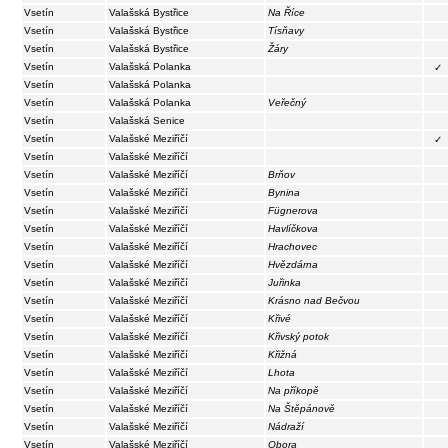
Vsetín
Valašská Bystřice
Na Říce
Vsetín
Valašská Bystřice
Tísňavy
Vsetín
Valašská Bystřice
Žáry
Vsetín
Valašská Polanka
✓
Vsetín
Valašská Polanka
Vsetín
Valašská Polanka
Veřečný
Vsetín
Valašská Senice
Vsetín
Valašské Meziříčí
✓
Vsetín
Valašské Meziříčí
Vsetín
Valašské Meziříčí
Brňov
Vsetín
Valašské Meziříčí
Bynina
Vsetín
Valašské Meziříčí
Fügnerova
Vsetín
Valašské Meziříčí
Havlíčkova
Vsetín
Valašské Meziříčí
Hrachovec
Vsetín
Valašské Meziříčí
Hvězdárna
Vsetín
Valašské Meziříčí
Juřinka
Vsetín
Valašské Meziříčí
Krásno nad Bečvou
Vsetín
Valašské Meziříčí
Křivé
Vsetín
Valašské Meziříčí
Křivský potok
Vsetín
Valašské Meziříčí
Křižná
Vsetín
Valašské Meziříčí
Lhota
Vsetín
Valašské Meziříčí
Na příkopě
Vsetín
Valašské Meziříčí
Na Štěpánově
Vsetín
Valašské Meziříčí
Nádraží
Vsetín
Valašské Meziříčí
Obora