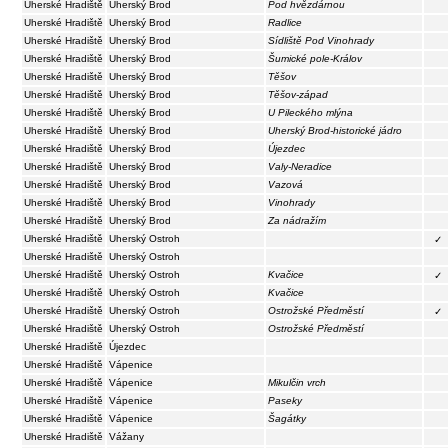
Uherské Hradiště
Uherský Brod
Pod hvězdárnou
Uherské Hradiště
Uherský Brod
Radlice
Uherské Hradiště
Uherský Brod
Sídliště Pod Vinohrady
Uherské Hradiště
Uherský Brod
Šumické pole-Králov
Uherské Hradiště
Uherský Brod
Těšov
Uherské Hradiště
Uherský Brod
Těšov-západ
Uherské Hradiště
Uherský Brod
U Pileckého mlýna
Uherské Hradiště
Uherský Brod
Uherský Brod-historické jádro
Uherské Hradiště
Uherský Brod
Újezdec
Uherské Hradiště
Uherský Brod
Valy-Neradice
Uherské Hradiště
Uherský Brod
Vazová
Uherské Hradiště
Uherský Brod
Vinohrady
Uherské Hradiště
Uherský Brod
Za nádražím
Uherské Hradiště
Uherský Ostroh
✓
Uherské Hradiště
Uherský Ostroh
Uherské Hradiště
Uherský Ostroh
Kvačice
✓
Uherské Hradiště
Uherský Ostroh
Kvačice
Uherské Hradiště
Uherský Ostroh
Ostrožské Předměstí
✓
Uherské Hradiště
Uherský Ostroh
Ostrožské Předměstí
Uherské Hradiště
Újezdec
Uherské Hradiště
Vápenice
Uherské Hradiště
Vápenice
Mikulčin vrch
Uherské Hradiště
Vápenice
Paseky
Uherské Hradiště
Vápenice
Šagátky
Uherské Hradiště
Vážany