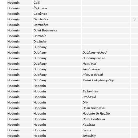
Hodonín
Čejč
Hodonín
Čejkovice
Hodonín
Čeložnice
Hodonín
Dambořice
✓
Hodonín
Dambořice
Hodonín
Dolní Bojanovice
Hodonín
Domanín
Hodonín
Dražůvky
Hodonín
Dubňany
Hodonín
Dubňany
Dubňany-východ
Hodonín
Dubňany
Dubňany-západ
Hodonín
Dubňany
Horní Huť
Hodonín
Dubňany
Jarohněvice
Hodonín
Dubňany
Písky u dúbků
Hodonín
Dubňany
Zadní louky-Nivky-Díly
Hodonín
Hodonín
Hodonín
Hodonín
Bažantnice
Hodonín
Hodonín
Brněnská
Hodonín
Hodonín
Díly
Hodonín
Hodonín
Dolní Doubrava
Hodonín
Hodonín
Hodonín-jih-Rybáře
Hodonín
Hodonín
Horní Doubrava
Hodonín
Hodonín
Kapřiska
Hodonín
Hodonín
Lesná
Hodonín
Hodonín
Mrkotálky