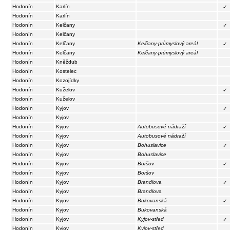
Hodonín
Karlín
✓
Hodonín
Karlín
Hodonín
Kelčany
✓
Hodonín
Kelčany
Hodonín
Kelčany
Kelčany-průmyslový areál
✓
Hodonín
Kelčany
Kelčany-průmyslový areál
Hodonín
Kněždub
Hodonín
Kostelec
Hodonín
Kozojídky
Hodonín
Kuželov
✓
Hodonín
Kuželov
Hodonín
Kyjov
✓
Hodonín
Kyjov
Hodonín
Kyjov
Autobusové nádraží
✓
Hodonín
Kyjov
Autobusové nádraží
Hodonín
Kyjov
Bohuslavice
✓
Hodonín
Kyjov
Bohuslavice
Hodonín
Kyjov
Boršov
✓
Hodonín
Kyjov
Boršov
Hodonín
Kyjov
Brandlova
✓
Hodonín
Kyjov
Brandlova
Hodonín
Kyjov
Bukovanská
✓
Hodonín
Kyjov
Bukovanská
Hodonín
Kyjov
Kyjov-střed
✓
Hodonín
Kyjov
Kyjov-střed