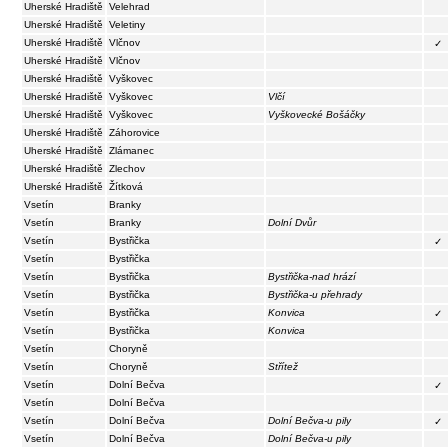
Uherské Hradiště
Velehrad
Uherské Hradiště
Veletiny
Uherské Hradiště
Vlčnov
✓
Uherské Hradiště
Vlčnov
Uherské Hradiště
Vyškovec
Uherské Hradiště
Vyškovec
Vlčí
Uherské Hradiště
Vyškovec
Vyškovecké Bošáčky
Uherské Hradiště
Záhorovice
Uherské Hradiště
Zlámanec
Uherské Hradiště
Zlechov
Uherské Hradiště
Žítková
Vsetín
Branky
Vsetín
Branky
Dolní Dvůr
Vsetín
Bystřička
✓
Vsetín
Bystřička
Vsetín
Bystřička
Bystřička-nad hrází
Vsetín
Bystřička
Bystřička-u přehrady
Vsetín
Bystřička
Konvica
✓
Vsetín
Bystřička
Konvica
Vsetín
Choryně
Vsetín
Choryně
Střítež
Vsetín
Dolní Bečva
✓
Vsetín
Dolní Bečva
Vsetín
Dolní Bečva
Dolní Bečva-u pily
✓
Vsetín
Dolní Bečva
Dolní Bečva-u pily