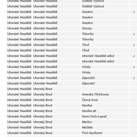
Uherské Hradiště
Uherské Hradiště
Sídliště Východ
Uherské Hradiště
Uherské Hradiště
Sídliště Východ
Uherské Hradiště
Uherské Hradiště
Stadion
✓
Uherské Hradiště
Uherské Hradiště
Stadion
Uherské Hradiště
Uherské Hradiště
Stadion
Uherské Hradiště
Uherské Hradiště
Stonky
Uherské Hradiště
Uherské Hradiště
Trávníky
✓
Uherské Hradiště
Uherské Hradiště
Trávníky
Uherské Hradiště
Uherské Hradiště
Tůně
✓
Uherské Hradiště
Uherské Hradiště
Tůně
Uherské Hradiště
Uherské Hradiště
Uherské Hradiště-střed
✓
Uherské Hradiště
Uherské Hradiště
Uherské Hradiště-střed
Uherské Hradiště
Uherské Hradiště
Vésky
✓
Uherské Hradiště
Uherské Hradiště
Vésky
Uherské Hradiště
Uherské Hradiště
Zápověď
✓
Uherské Hradiště
Uherské Hradiště
Zápověď
Uherské Hradiště
Uherský Brod
Uherské Hradiště
Uherský Brod
Amerika-Třešňovka
Uherské Hradiště
Uherský Brod
Černá hora
Uherské Hradiště
Uherský Brod
Havřice
Uherské Hradiště
Uherský Brod
Havřice-jih
Uherské Hradiště
Uherský Brod
Horní Dvůr-Lapač
Uherské Hradiště
Uherský Brod
Maršov
Uherské Hradiště
Uherský Brod
Močidla
Uherské Hradiště
Uherský Brod
Pod Havřicemi