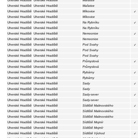
Uherské Hradiště
Uherské Hradiště
Mařatice
Uherské Hradiště
Uherské Hradiště
Mařatice
Uherské Hradiště
Uherské Hradiště
Míkovice
✓
Uherské Hradiště
Uherské Hradiště
Míkovice
Uherské Hradiště
Uherské Hradiště
Na Rybníku
✓
Uherské Hradiště
Uherské Hradiště
Na Rybníku
Uherské Hradiště
Uherské Hradiště
Nemocnice
✓
Uherské Hradiště
Uherské Hradiště
Nemocnice
Uherské Hradiště
Uherské Hradiště
Pod Svahy
✓
Uherské Hradiště
Uherské Hradiště
Pod Svahy
Uherské Hradiště
Uherské Hradiště
Pod Svahy
Uherské Hradiště
Uherské Hradiště
Průmyslová
✓
Uherské Hradiště
Uherské Hradiště
Průmyslová
Uherské Hradiště
Uherské Hradiště
Rybárny
✓
Uherské Hradiště
Uherské Hradiště
Rybárny
Uherské Hradiště
Uherské Hradiště
Sady
✓
Uherské Hradiště
Uherské Hradiště
Sady
Uherské Hradiště
Uherské Hradiště
Sady-sever
✓
Uherské Hradiště
Uherské Hradiště
Sady-sever
Uherské Hradiště
Uherské Hradiště
Sídliště Malinovského
✓
Uherské Hradiště
Uherské Hradiště
Sídliště Malinovského
Uherské Hradiště
Uherské Hradiště
Sídliště Malinovského
Uherské Hradiště
Uherské Hradiště
Sídliště Mojmír
✓
Uherské Hradiště
Uherské Hradiště
Sídliště Mojmír
Uherské Hradiště
Uherské Hradiště
Sídliště Východ
✓