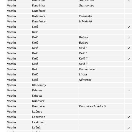
Vsetín
Karolinka
Stanovnice
✓
Vsetín
Karolinka
Stanovnice
Vsetín
Kateřinice
Vsetín
Kateřinice
Požářiska
Vsetín
Kateřinice
U Mařáků
Vsetín
Kelč
✓
Vsetín
Kelč
Vsetín
Kelč
Babice
✓
Vsetín
Kelč
Babice
Vsetín
Kelč
Kelč I
✓
Vsetín
Kelč
Kelč I
Vsetín
Kelč
Kelč II
✓
Vsetín
Kelč
Kelč II
Vsetín
Kelč
Komárovice
Vsetín
Kelč
Lhota
Vsetín
Kelč
Němetice
Vsetín
Kladeruby
Vsetín
Krhová
✓
Vsetín
Krhová
Vsetín
Kunovice
Vsetín
Kunovice
Kunovice-U nádraží
Vsetín
Lačnov
Vsetín
Leskovec
✓
Vsetín
Leskovec
Vsetín
Lešná
✓