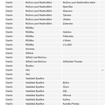
Vsetín
Rožnov pod Radhoštěm
Rožnov pod Radhoštěm-střed
Vsetín
Rožnov pod Radhoštěm
Rybníčky
Vsetín
Rožnov pod Radhoštěm
Skanzen
Vsetín
Rožnov pod Radhoštěm
Tylovice
Vsetín
Rožnov pod Radhoštěm
Uhliska
Vsetín
Rožnov pod Radhoštěm
Zubersko
Vsetín
Růžďka
Vsetín
Růžďka
Holešov
Vsetín
Růžďka
Páleniska
Vsetín
Růžďka
U Buku
Vsetín
Růžďka
U Lošků
Vsetín
Seninka
Vsetín
Střelná
Vsetín
Střítež nad Bečvou
Vsetín
Střítež nad Bečvou
Střítežské Paseky
Vsetín
Študlov
Vsetín
Ústí
✓
Vsetín
Ústí
Vsetín
Valašská Bystřice
Vsetín
Valašská Bystřice
Búřov
Vsetín
Valašská Bystřice
Činov
Vsetín
Valašská Bystřice
Díly
Vsetín
Valašská Bystřice
Hřívová
Vsetín
Valašská Bystřice
Kyčery
Vsetín
Valašská Bystřice
Kyselky-Potoky