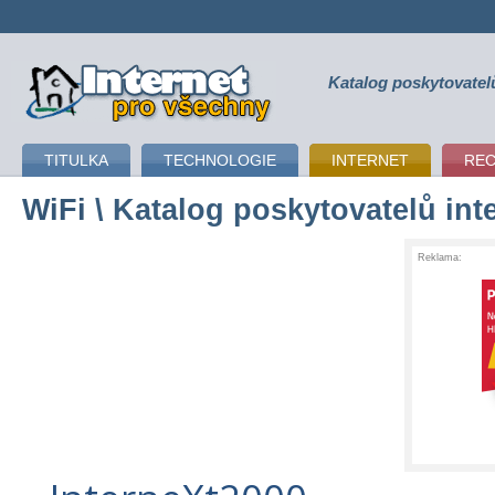
Katalog poskytovatel
připojení k internetu
TITULKA
TECHNOLOGIE
INTERNET
RE
WiFi
\ Katalog poskytovatelů int
Reklama: