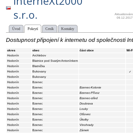
InterneXt2000
s.r.o.
Aktualizován
09.12.2017
Úvod
Pokrytí
Ceník
Kontakty
Dostupnost připojení k internetu od společnosti In
okres
obec
část obce
Wi-F
Hodonín
Archlebov
Hodonín
Blatnice pod Svatým Antonínkem
Hodonín
Blatnička
Hodonín
Bukovany
✓
Hodonín
Bukovany
Hodonín
Bzenec
Hodonín
Bzenec
Bzenec-Kolonie
Hodonín
Bzenec
Bzenec-Přívoz
Hodonín
Bzenec
Bzenec-střed
Hodonín
Bzenec
Doubrava
Hodonín
Bzenec
Louky
Hodonín
Bzenec
Olšovec
Hodonín
Bzenec
Úkolky
Hodonín
Bzenec
Vinohrady
Hodonín
Bzenec
Zámek