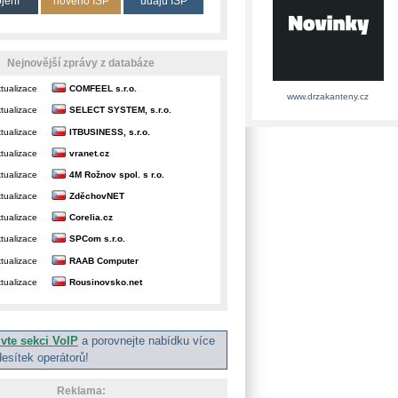
ojení
nového ISP
údajů ISP
Nejnovější zprávy z databáze
tualizace
COMFEEL s.r.o.
www.drzakanteny.cz
tualizace
SELECT SYSTEM, s.r.o.
tualizace
ITBUSINESS, s.r.o.
tualizace
vranet.cz
tualizace
4M Rožnov spol. s r.o.
tualizace
ZděchovNET
tualizace
Corelia.cz
tualizace
SPCom s.r.o.
tualizace
RAAB Computer
tualizace
Rousinovsko.net
ivte sekci VoIP
a porovnejte nabídku více
desítek operátorů!
Reklama: