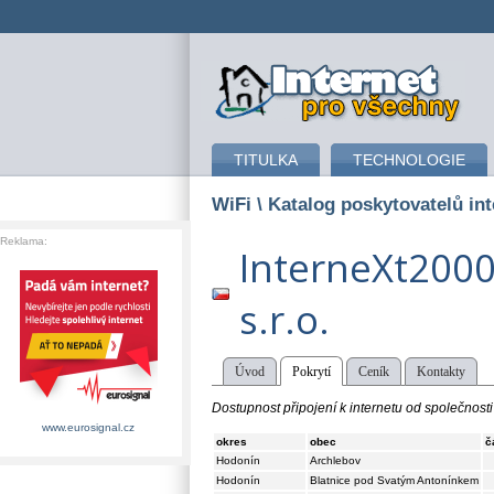
připojení k internetu
TITULKA
TECHNOLOGIE
WiFi
\ Katalog poskytovatelů int
Reklama:
InterneXt200
s.r.o.
Úvod
Pokrytí
Ceník
Kontakty
Dostupnost připojení k internetu od společnosti 
www.eurosignal.cz
okres
obec
č
Hodonín
Archlebov
Hodonín
Blatnice pod Svatým Antonínkem