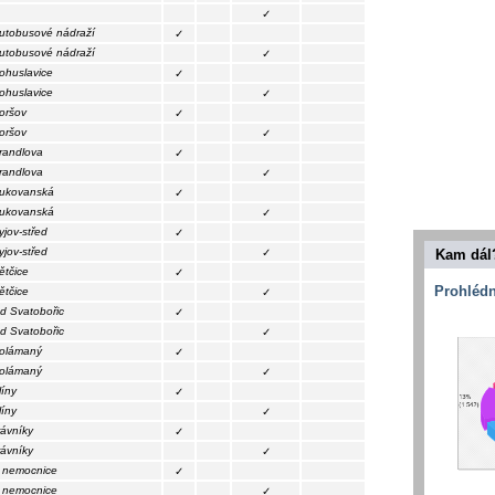
✓
utobusové nádraží
✓
utobusové nádraží
✓
ohuslavice
✓
ohuslavice
✓
oršov
✓
oršov
✓
randlova
✓
randlova
✓
ukovanská
✓
ukovanská
✓
yjov-střed
✓
yjov-střed
✓
Kam dál
ětčice
✓
Prohlédn
ětčice
✓
d Svatobořic
✓
d Svatobořic
✓
olámaný
✓
olámaný
✓
líny
✓
líny
✓
rávníky
✓
rávníky
✓
 nemocnice
✓
 nemocnice
✓