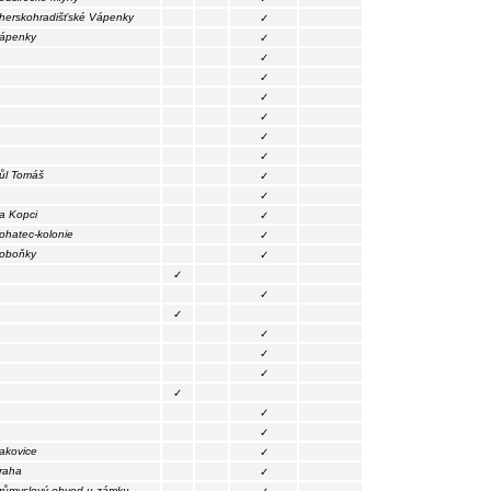
herskohradišťské Vápenky
✓
ápenky
✓
✓
✓
✓
✓
✓
✓
ůl Tomáš
✓
✓
a Kopci
✓
ohatec-kolonie
✓
oboňky
✓
✓
✓
✓
✓
✓
✓
✓
✓
✓
akovice
✓
raha
✓
růmyslový obvod u zámku