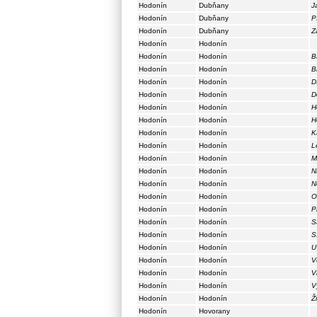
Hodonín
Dubňany
J
Hodonín
Dubňany
P
Hodonín
Dubňany
Z
Hodonín
Hodonín
Hodonín
Hodonín
B
Hodonín
Hodonín
B
Hodonín
Hodonín
D
Hodonín
Hodonín
D
Hodonín
Hodonín
H
Hodonín
Hodonín
H
Hodonín
Hodonín
K
Hodonín
Hodonín
L
Hodonín
Hodonín
M
Hodonín
Hodonín
N
Hodonín
Hodonín
N
Hodonín
Hodonín
O
Hodonín
Hodonín
P
Hodonín
Hodonín
S
Hodonín
Hodonín
S
Hodonín
Hodonín
U
Hodonín
Hodonín
V
Hodonín
Hodonín
V
Hodonín
Hodonín
V
Hodonín
Hodonín
Ž
Hodonín
Hovorany