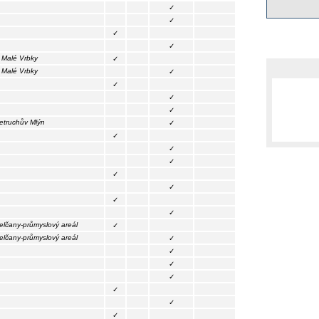
✓
✓
✓
✓
 Malé Vrbky
✓
 Malé Vrbky
✓
✓
✓
✓
etruchův Mlýn
✓
✓
✓
✓
✓
✓
✓
✓
elčany-průmyslový areál
✓
elčany-průmyslový areál
✓
✓
✓
✓
✓
✓
✓