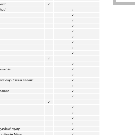
jezd
✓
jezd
✓
✓
✓
✓
✓
✓
✓
✓
✓
✓
✓
ameňák
✓
✓
oravský Písek-u nádraží
✓
✓
aluzice
✓
✓
✓
✓
✓
✓
✓
ryzlácké Mlýny
✓
odširocké Mlýny
✓