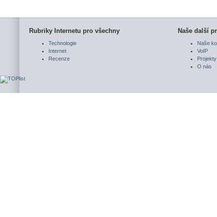
Rubriky Internetu pro všechny
Naše další pr
Technologie
Naše ko
Internet
VoIP
Recenze
Projekty
O nás