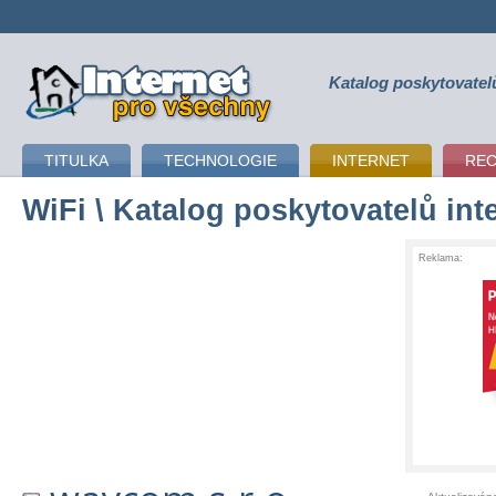
Katalog poskytovatel
připojení k internetu
TITULKA
TECHNOLOGIE
INTERNET
RE
WiFi
\ Katalog poskytovatelů int
Reklama: