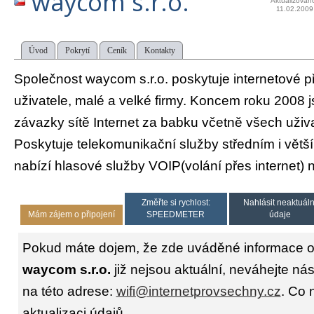
waycom s.r.o.
Aktualizován
11.02.2009
Úvod
Pokrytí
Ceník
Kontakty
Společnost waycom s.r.o. poskytuje internetové p
uživatele, malé a velké firmy. Koncem roku 2008 
závazky sítě Internet za babku včetně všech uživat
Poskytuje telekomunikační služby středním i vět
nabízí hlasové služby VOIP(volání přes internet)
Změřte si rychlost:
Nahlásit neaktuáln
Mám zájem o připojení
SPEEDMETER
údaje
Pokud máte dojem, že zde uváděné informace o 
waycom s.r.o.
již nejsou aktuální, neváhejte ná
na této adrese:
wifi@internetprovsechny.cz
. Co 
aktualizaci údajů.