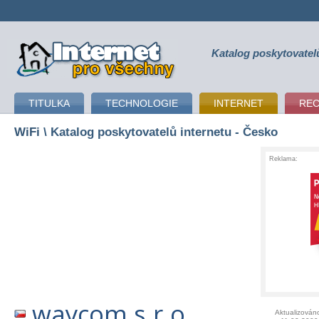
Katalog poskytovatel
připojení k internetu
TITULKA
TECHNOLOGIE
INTERNET
RE
WiFi
\ Katalog poskytovatelů internetu - Česko
Reklama:
waycom s.r.o.
Aktualizován