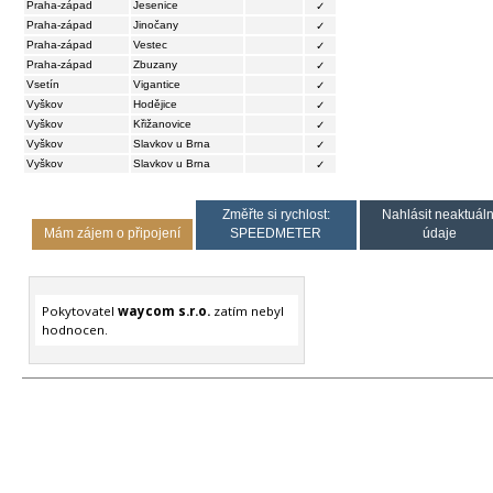
Praha-západ
Jesenice
✓
Praha-západ
Jinočany
✓
Praha-západ
Vestec
✓
Praha-západ
Zbuzany
✓
Vsetín
Vigantice
✓
Vyškov
Hodějice
✓
Vyškov
Křižanovice
✓
Vyškov
Slavkov u Brna
✓
Vyškov
Slavkov u Brna
✓
Změřte si rychlost:
Nahlásit neaktuáln
Mám zájem o připojení
SPEEDMETER
údaje
Pokytovatel
waycom s.r.o.
zatím nebyl
hodnocen.