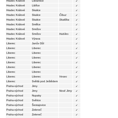
Hradec Králové
Librantice
✓
Hradec Králové
Libřice
✓
Hradec Králové
Skalice
✓
Hradec Králové
Skalice
Číbuz
✓
Hradec Králové
Skalice
Skalička
✓
Hradec Králové
Smiřice
✓
Hradec Králové
Smržov
✓
Hradec Králové
Smržov
Hubíles
✓
Hradec Králové
Výrava
✓
Liberec
Janův Důl
✓
Liberec
Liberec
✓
Liberec
Liberec
✓
Liberec
Liberec
✓
Liberec
Liberec
✓
Liberec
Liberec
✓
Liberec
Liberec
✓
Liberec
Liberec
Vesec
✓
Liberec
Světlá pod Ještědem
✓
Praha-východ
Jirny
✓
Praha-východ
Jirny
Nové Jirny
✓
Praha-východ
Nupaky
✓
Praha-východ
Světice
✓
Praha-východ
Šestajovice
✓
Praha-východ
Zeleneč
✓
Praha-východ
Zeleneč
✓