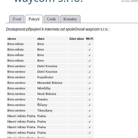
11.02.2009
Úvod
Pokrytí
Ceník
Kontakty
Dostupnost připojení k internetu od společnosti waycom s.r.o.:
okres
obec
část obce
Wi-Fi
Brno-město
Brno
✓
Brno-město
Brno
✓
Brno-město
Brno
✓
Brno-město
Brno
✓
Brno-venkov
Dolní Kounice
✓
Brno-venkov
Dolní Kounice
✓
Brno-venkov
Kupařovice
✓
Brno-venkov
Moravské Bránice
✓
Brno-venkov
Němčičky
✓
Brno-venkov
Nové Bránice
✓
Brno-venkov
Pravlov
✓
Brno-venkov
Říčany
✓
Brno-venkov
Trboušany
✓
Hlavní město Praha
Praha
✓
Hlavní město Praha
Praha
✓
Hlavní město Praha
Praha
✓
Hlavní město Praha
Praha
✓