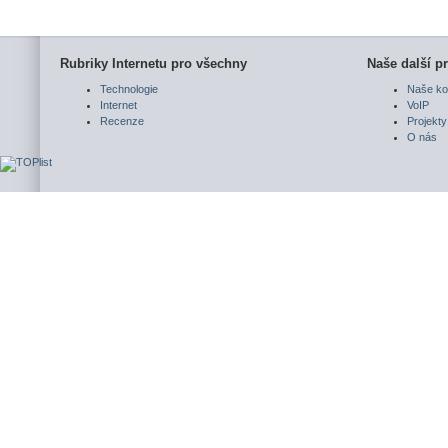
Rubriky Internetu pro všechny
Naše další pr
Technologie
Naše ko
Internet
VoIP
Recenze
Projekty
O nás