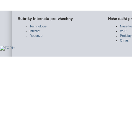
Rubriky Internetu pro všechny
Naše další pr
Technologie
Naše ko
Internet
VoIP
Recenze
Projekty
O nás