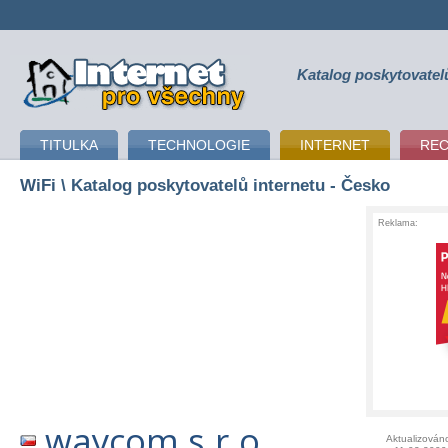
Katalog poskytovatel
připojení k internetu
TITULKA
TECHNOLOGIE
INTERNET
RE
WiFi
\ Katalog poskytovatelů internetu - Česko
Reklama:
waycom s.r.o.
Aktualizován