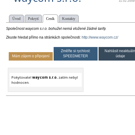
11.02.2009
Úvod
Pokrytí
Ceník
Kontakty
Společnost waycom s.r.o. bohužel nemá vložené žádné tarify.
Zkuste hledat přímo na stránkách společnosti:
http://www.waycom.cz/
Změřte si rychlost:
Nahlásit neaktuáln
Mám zájem o připojení
SPEEDMETER
údaje
Pokytovatel
waycom s.r.o.
zatím nebyl
hodnocen.