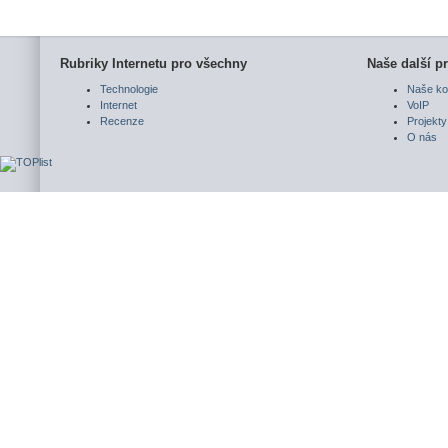
Rubriky Internetu pro všechny
Naše další pr
Technologie
Naše ko
Internet
VoIP
Recenze
Projekty
O nás