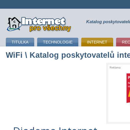
Katalog poskytovatel
připojení k internetu
TITULKA
TECHNOLOGIE
INTERNET
RE
WiFi
\ Katalog poskytovatelů int
Reklama: