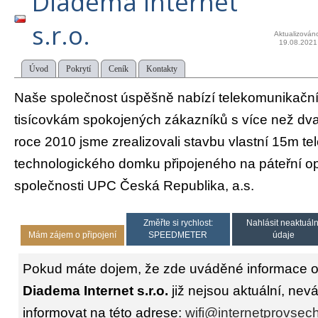
Diadema Internet
s.r.o.
Aktualizován
19.08.2021
Úvod
Pokrytí
Ceník
Kontakty
Naše společnost úspěšně nabízí telekomunikačn
tisícovkám spokojených zákazníků s více než dvan
roce 2010 jsme zrealizovali stavbu vlastní 15m t
technologického domku připojeného na páteřní op
společnosti UPC Česká Republika, a.s.
Změřte si rychlost:
Nahlásit neaktuáln
Mám zájem o připojení
SPEEDMETER
údaje
Pokud máte dojem, že zde uváděné informace o 
Diadema Internet s.r.o.
již nejsou aktuální, nev
informovat na této adrese:
wifi@internetprovsec