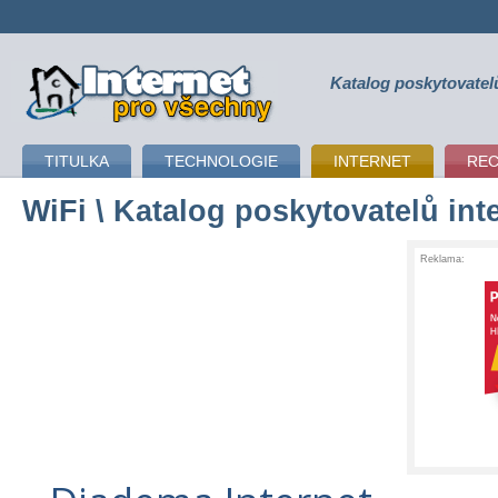
Katalog poskytovatel
připojení k internetu
TITULKA
TECHNOLOGIE
INTERNET
RE
WiFi
\ Katalog poskytovatelů int
Reklama: