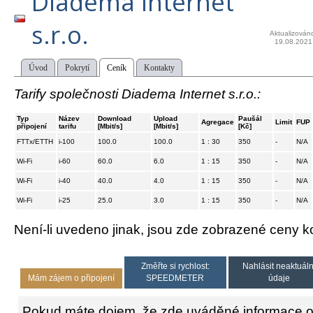
Diadema Internet
s.r.o.
Aktualizován
19.08.2021
Úvod
Pokrytí
Ceník
Kontakty
Tarify společnosti Diadema Internet s.r.o.:
Typ
Název
Download
Upload
Paušál
Agregace
Limit
FUP
připojení
tarifu
[Mbit/s]
[Mbit/s]
[Kč]
FTTx/ETTH
i-100
100.0
100.0
1 : 30
350
-
N/A
Wi-Fi
i-60
60.0
6.0
1 : 15
350
-
N/A
Wi-Fi
i-40
40.0
4.0
1 : 15
350
-
N/A
Wi-Fi
i-25
25.0
3.0
1 : 15
350
-
N/A
Není-li uvedeno jinak, jsou zde zobrazené ceny
Změřte si rychlost:
Nahlásit neaktuáln
Mám zájem o připojení
SPEEDMETER
údaje
Pokud máte dojem, že zde uváděné informace o 