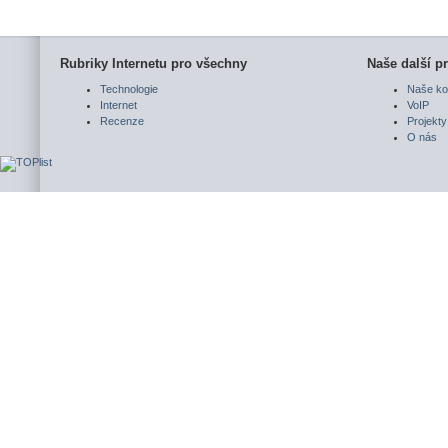
Rubriky Internetu pro všechny
Naše další pr
Technologie
Naše ko
Internet
VoIP
Recenze
Projekty
O nás