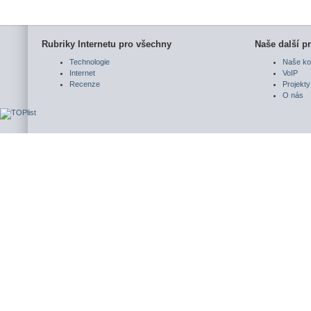
Rubriky Internetu pro všechny
Naše další pr
Technologie
Naše ko
Internet
VoIP
Recenze
Projekty
O nás