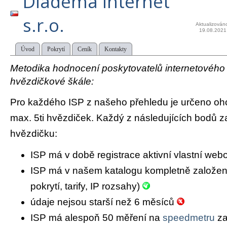
Diadema Internet
s.r.o.
Aktualizován
19.08.2021
Úvod
Pokrytí
Ceník
Kontakty
Metodika hodnocení poskytovatelů internetového př
hvězdičkové škále:
Pro každého ISP z našeho přehledu je určeno oh
max. 5ti hvězdiček. Každý z následujících bodů za
hvězdičku:
ISP má v době registrace aktivní vlastní we
ISP má v našem katalogu kompletně založený 
pokrytí, tarify, IP rozsahy)
údaje nejsou starší než 6 měsíců
ISP má alespoň 50 měření na
speedmetru
za