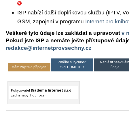
ISP nabízí další doplňkovou službu (IPTV, Vo
GSM, zapojení v programu
Internet pro knih
Veškeré tyto údaje lze zakládat a upravovat
v 
Pokud jste ISP a nemáte ješte přístupové údaj
redakce@internetprovsechny.cz
Změřte si rychlost:
Nahlásit neaktuáln
Mám zájem o připojení
SPEEDMETER
údaje
Pokytovatel
Diadema Internet s.r.o.
zatím nebyl hodnocen.