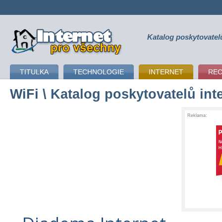
Katalog poskytovatel
připojení k internetu
TITULKA
TECHNOLOGIE
INTERNET
RE
WiFi
\ Katalog poskytovatelů int
Reklama: