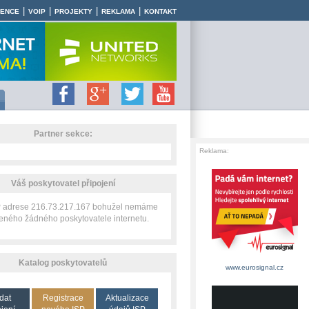
|
|
|
|
RENCE
VOIP
PROJEKTY
REKLAMA
KONTAKT
Partner sekce:
Reklama:
Váš poskytovatel připojení
IP adrese 216.73.217.167 bohužel nemáme
zeného žádného poskytovatele internetu.
Katalog poskytovatelů
www.eurosignal.cz
dat
Registrace
Aktualizace