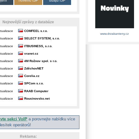
ojení
nového ISP
údajů ISP
Nejnovější zprávy z databáze
tualizace
COMFEEL s.r.o.
www.drzakanteny.cz
tualizace
SELECT SYSTEM, s.r.o.
tualizace
ITBUSINESS, s.r.o.
tualizace
vranet.cz
tualizace
4M Rožnov spol. s r.o.
tualizace
ZděchovNET
tualizace
Corelia.cz
tualizace
SPCom s.r.o.
tualizace
RAAB Computer
tualizace
Rousinovsko.net
ivte sekci VoIP
a porovnejte nabídku více
desítek operátorů!
Reklama: