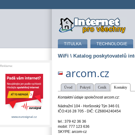
připojení k internetu
TITULKA
TECHNOLOGIE
WiFi
\ Katalog poskytovatelů int
Reklama:
arcom.cz
Úvod
Pokrytí
Ceník
Kontakty
Kontaktní údaje společnosti arcom.cz:
Nádražní 104 - Horšovský Týn 346 01
IČO:416 28 705 - DIČ: CZ6804240454
www.eurosignal.cz
tel.: 379 42 36 36
mobil: 777 123 636
SKYPE: arcom-cz