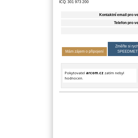
ICQ: 301 973 200
Kontaktní email pro v
Telefon pro v
Změřte si rych
Mám zájem o připojení
SPEEDMET
Pokytovatel
arcom.cz
zatím nebyl
hodnocen.