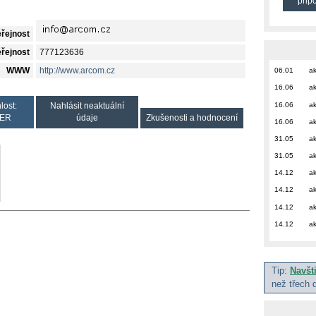
přip
eřejnost
eřejnost
777123636
WWW
http://www.arcom.cz
06.01
ak
16.06
ak
16.06
ak
lost:
Nahlásit neaktuální
ER
údaje
Zkušenosti a hodnocení
16.06
ak
31.05
ak
31.05
ak
14.12
ak
14.12
ak
14.12
ak
14.12
ak
Tip:
Navšt
než třech 