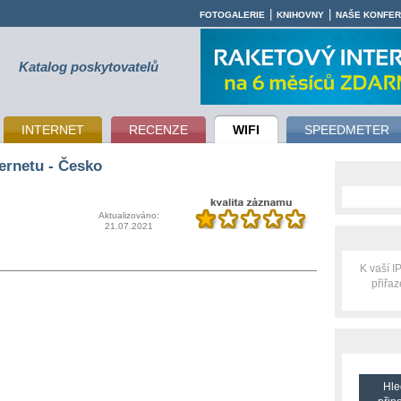
|
|
FOTOGALERIE
KNIHOVNY
NAŠE KONFE
Katalog poskytovatelů
INTERNET
RECENZE
WIFI
SPEEDMETER
ernetu - Česko
Aktualizováno:
21.07.2021
K vaší 
přiřa
Hle