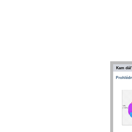
Kam dál
Prohlédn