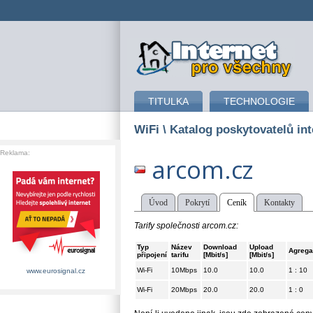
připojení k internetu
TITULKA
TECHNOLOGIE
WiFi
\ Katalog poskytovatelů int
Reklama:
arcom.cz
Úvod
Pokrytí
Ceník
Kontakty
Tarify společnosti arcom.cz:
Typ
Název
Download
Upload
Agreg
připojení
tarifu
[Mbit/s]
[Mbit/s]
Wi-Fi
10Mbps
10.0
10.0
1 : 10
www.eurosignal.cz
Wi-Fi
20Mbps
20.0
20.0
1 : 0