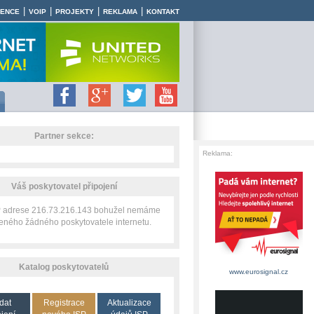
|
|
|
|
RENCE
VOIP
PROJEKTY
REKLAMA
KONTAKT
Partner sekce:
Reklama:
Váš poskytovatel připojení
IP adrese 216.73.216.143 bohužel nemáme
zeného žádného poskytovatele internetu.
Katalog poskytovatelů
www.eurosignal.cz
dat
Registrace
Aktualizace