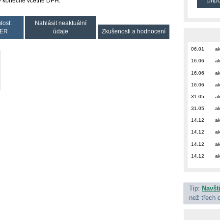
přip
ny konečné včetně DPH.
lost:
Nahlásit neaktuální
ER
údaje
Zkušenosti a hodnocení
06.01
ak
16.06
ak
16.06
ak
16.06
ak
31.05
ak
31.05
ak
14.12
ak
14.12
ak
14.12
ak
14.12
ak
Tip:
Navšt
než třech 