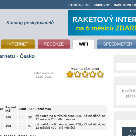
|
|
FOTOGALERIE
KNIHOVNY
NAŠE KONFE
Katalog poskytovatelů
INTERNET
RECENZE
WIFI
SPEEDMETER
ernetu - Česko
Aktualizováno:
21.07.2021
K vaší 
přiřa
Paušál
ace
Limit
FUP
Poznámka
[Kč]
při platbě na 6 měsíců cena 300,- Kč měsíčně, na
340
-
NE
12 měsíců 250, -Kč měsíčně
při platbě na 6 měsíců cena 450,- Kč měsíčně, na
490
-
NE
12 měsíců 400, -Kč měsíčně
Hle