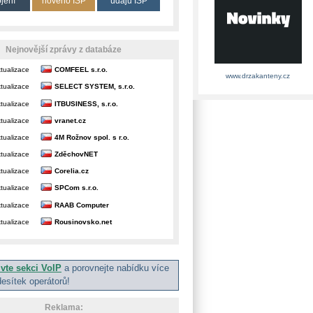
ojení
nového ISP
údajů ISP
Nejnovější zprávy z databáze
tualizace
COMFEEL s.r.o.
www.drzakanteny.cz
tualizace
SELECT SYSTEM, s.r.o.
tualizace
ITBUSINESS, s.r.o.
tualizace
vranet.cz
tualizace
4M Rožnov spol. s r.o.
tualizace
ZděchovNET
tualizace
Corelia.cz
tualizace
SPCom s.r.o.
tualizace
RAAB Computer
tualizace
Rousinovsko.net
ivte sekci VoIP
a porovnejte nabídku více
desítek operátorů!
Reklama: