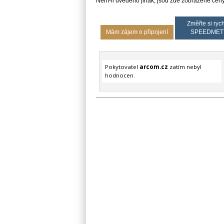
Není-li uvedeno jinak, jsou zde zobrazené ce
Změřte si rych
Mám zájem o připojení
SPEEDMET
Pokytovatel
arcom.cz
zatím nebyl
hodnocen.