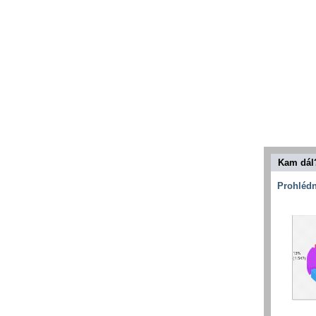
Kam dál
Prohlédn