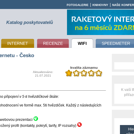
|
|
FOTOGALERIE
KNIHOVNY
NAŠE KONFE
Katalog poskytovatelů
INTERNET
RECENZE
WIFI
SPEEDMETER
ernetu - Česko
Aktualizováno:
21.07.2021
K vaší 
přiřa
 připojení v 5-ti hvězdičkové škále:
hodnocení ve formě max. 5ti hvězdiček. Každý z následujících
ní webovou prezentaci
ný profil (kontakty, pokrytí, tarify, IP rozsahy)
Hle