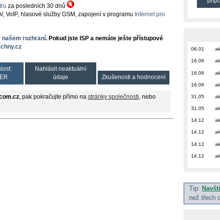
přip
ru
za posledních 30 dnů
TV, VoIP, hlasové služby GSM, zapojení v programu
Internet pro
v našem rozhraní
. Pokud jste ISP a nemáte ješte přístupové
chny.cz
06.01
ak
16.06
ak
lost:
Nahlásit neaktuální
16.06
ak
ER
údaje
Zkušenosti a hodnocení
16.06
ak
31.05
ak
com.cz
, pak pokračujte přímo na
stránky společnosti
, nebo
31.05
ak
14.12
ak
14.12
ak
14.12
ak
14.12
ak
Tip:
Navšt
než třech 