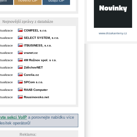
ojení
nového ISP
údajů ISP
Nejnovější zprávy z databáze
tualizace
COMFEEL s.r.o.
www.drzakanteny.cz
tualizace
SELECT SYSTEM, s.r.o.
tualizace
ITBUSINESS, s.r.o.
tualizace
vranet.cz
tualizace
4M Rožnov spol. s r.o.
tualizace
ZděchovNET
tualizace
Corelia.cz
tualizace
SPCom s.r.o.
tualizace
RAAB Computer
tualizace
Rousinovsko.net
ivte sekci VoIP
a porovnejte nabídku více
desítek operátorů!
Reklama: