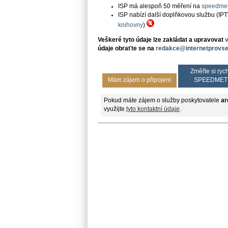
ISP má alespoň 50 měření na
speedmet
ISP nabízí další doplňkovou službu (IP
knihovny
)
Veškeré tyto údaje lze zakládat a upravovat
údaje obraťte se na
redakce@internetprovse
Změřte si rych
Mám zájem o připojení
SPEEDMET
Pokud máte zájem o služby poskytovatele
ar
využijte
tyto kontaktní údaje
.