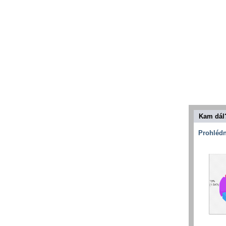
Kam dál
Prohlédn