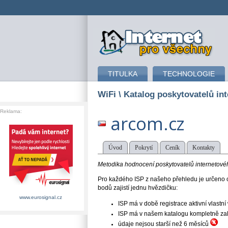
připojení k internetu
TITULKA
TECHNOLOGIE
WiFi
\ Katalog poskytovatelů int
Reklama:
arcom.cz
Úvod
Pokrytí
Ceník
Kontakty
Metodika hodnocení poskytovatelů internetového
Pro každého ISP z našeho přehledu je určeno o
bodů zajistí jednu hvězdičku:
www.eurosignal.cz
ISP má v době registrace aktivní vlast
ISP má v našem katalogu kompletně založe
údaje nejsou starší než 6 měsíců