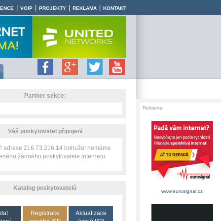
|
|
|
|
RENCE
VOIP
PROJEKTY
REKLAMA
KONTAKT
Partner sekce:
Reklama:
Váš poskytovatel připojení
IP adrese 216.73.216.14 bohužel nemáme
zeného žádného poskytovatele internetu.
Katalog poskytovatelů
www.eurosignal.cz
dat
Registrace
Aktualizace