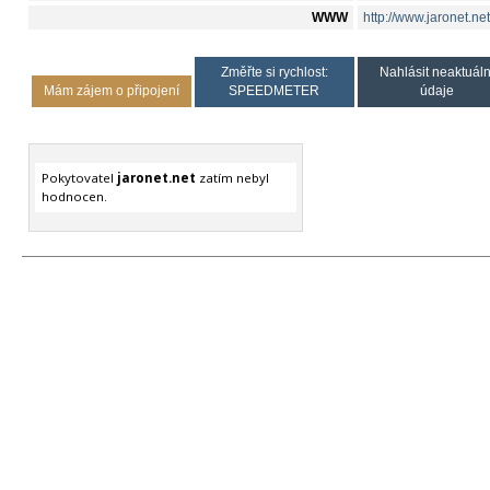
WWW
http://www.jaronet.net
Změřte si rychlost:
Nahlásit neaktuáln
Mám zájem o připojení
SPEEDMETER
údaje
Pokytovatel
jaronet.net
zatím nebyl
hodnocen.