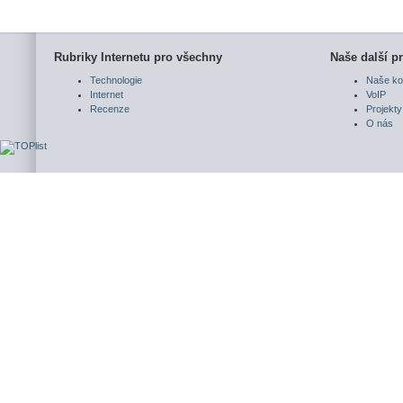
Rubriky Internetu pro všechny
Naše další pr
Technologie
Naše ko
Internet
VoIP
Recenze
Projekty
O nás