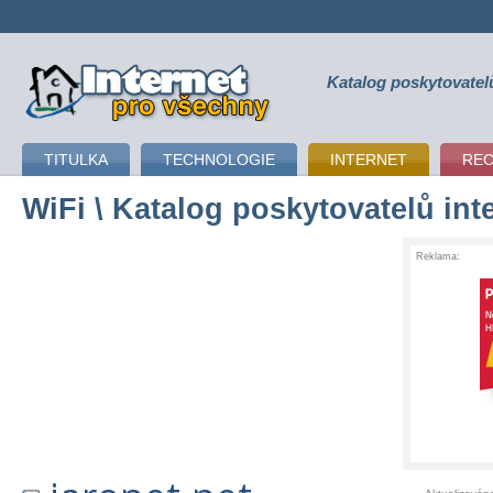
Katalog poskytovatel
připojení k internetu
TITULKA
TECHNOLOGIE
INTERNET
RE
WiFi
\ Katalog poskytovatelů int
Reklama: