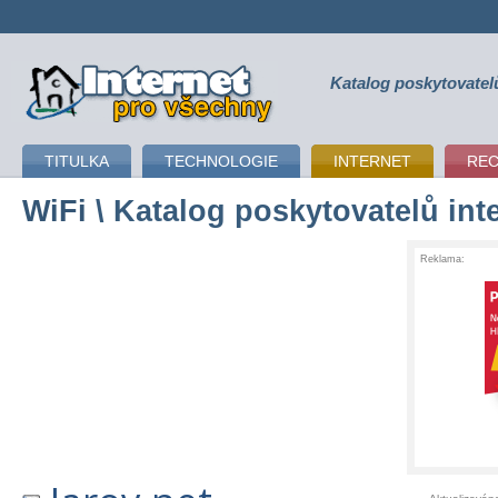
Katalog poskytovatel
připojení k internetu
TITULKA
TECHNOLOGIE
INTERNET
RE
WiFi
\ Katalog poskytovatelů int
Reklama: