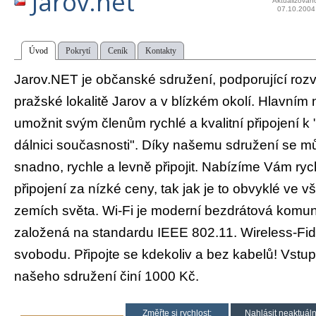
Jarov.net
Aktualizován
07.10.2004
Úvod
Pokrytí
Ceník
Kontakty
Jarov.NET je občanské sdružení, podporující rozv
pražské lokalitě Jarov a v blízkém okolí. Hlavním 
umožnit svým členům rychlé a kvalitní připojení k 
dálnici současnosti". Díky našemu sdružení se mů
snadno, rychle a levně připojit. Nabízíme Vám ry
připojení za nízké ceny, tak jak je to obvyklé ve 
zemích světa. Wi-Fi je moderní bezdrátová komun
založená na standardu IEEE 802.11. Wireless-Fi
svobodu. Připojte se kdekoliv a bez kabelů! Vstup
našeho sdružení činí 1000 Kč.
Změřte si rychlost:
Nahlásit neaktuáln