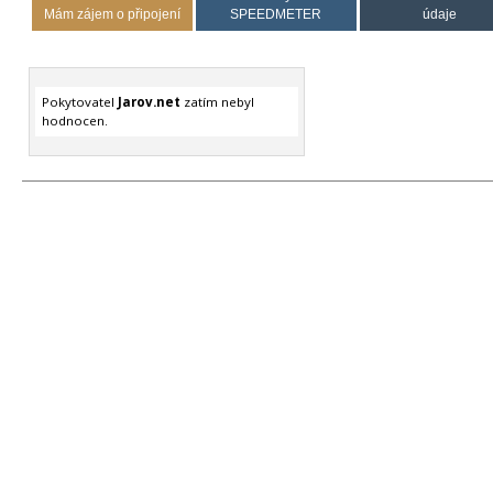
Mám zájem o připojení
SPEEDMETER
údaje
Pokytovatel
Jarov.net
zatím nebyl
hodnocen.