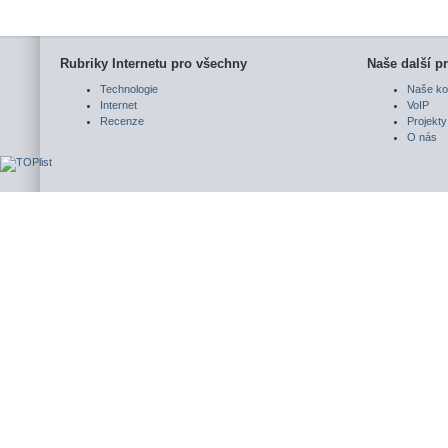
Rubriky Internetu pro všechny
Naše další pr
Technologie
Naše ko
Internet
VoIP
Recenze
Projekty
O nás