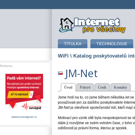
připojení k internetu
TITULKA
TECHNOLOGIE
WiFi
\ Katalog poskytovatelů int
Reklama:
JM-Net
Úvod
Pokrytí
Ceník
Kontakty
Jsme hrdí na to, co jsme během několika let ve
považovali jen za dalšího poskytovatele Interne
JM-Net je otevřené společenství lidí, kteří mají 
www.eurosignal.cz
Motivací pro vznik sítě byla nespokojenost se s
stále ji rozvíjíme ve svém volném čase, z toho 
odlišností je právní forma, kterou je spolek.