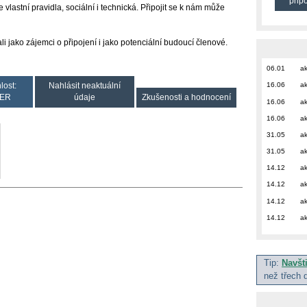
přip
e vlastní pravidla, sociální i technická. Připojit se k nám může
 jako zájemci o připojení i jako potenciální budoucí členové.
06.01
ak
16.06
ak
lost:
Nahlásit neaktuální
ER
údaje
Zkušenosti a hodnocení
16.06
ak
16.06
ak
31.05
ak
31.05
ak
14.12
ak
14.12
ak
14.12
ak
14.12
ak
Tip:
Navšt
než třech 