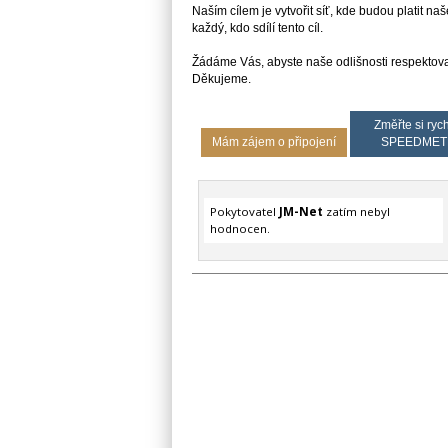
Naším cílem je vytvořit síť, kde budou platit naš
každý, kdo sdílí tento cíl.
Žádáme Vás, abyste naše odlišnosti respektovali
Děkujeme.
Změřte si rych
Mám zájem o připojení
SPEEDMET
Pokytovatel
JM-Net
zatím nebyl
hodnocen.