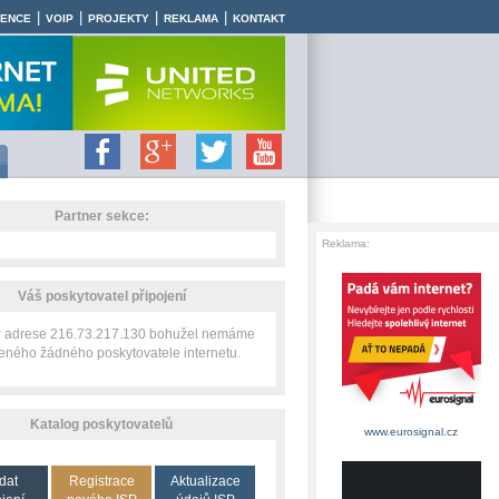
|
|
|
|
RENCE
VOIP
PROJEKTY
REKLAMA
KONTAKT
Partner sekce:
Reklama:
Váš poskytovatel připojení
IP adrese 216.73.217.130 bohužel nemáme
zeného žádného poskytovatele internetu.
Katalog poskytovatelů
www.eurosignal.cz
dat
Registrace
Aktualizace