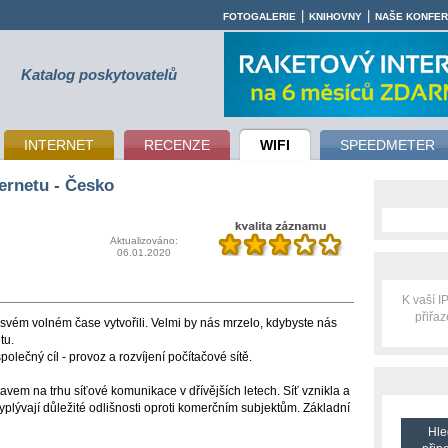
|
|
FOTOGALERIE
KNIHOVNY
NAŠE KONFE
Katalog poskytovatelů
INTERNET
RECENZE
WIFI
SPEEDMETER
ernetu - Česko
Aktualizováno:
06.01.2020
K vaší 
přiřa
 svém volném čase vytvořili. Velmi by nás mrzelo, kdybyste nás
tu.
společný cíl - provoz a rozvíjení počítačové sítě.
tavem na trhu síťové komunikace v dřívějších letech. Síť vznikla a
vyplývají důležité odlišnosti oproti komerčním subjektům. Základní
Hle