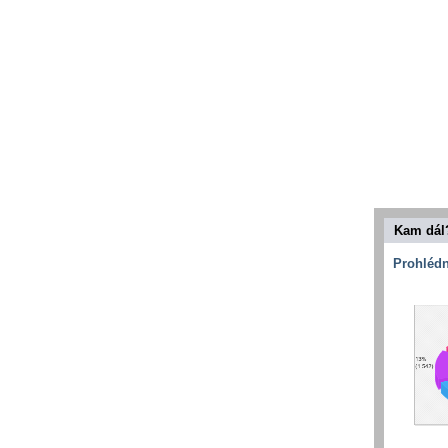
Kam dál
Prohlédn