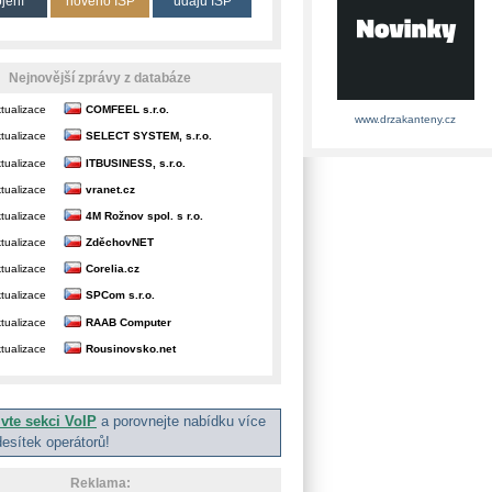
ojení
nového ISP
údajů ISP
Nejnovější zprávy z databáze
tualizace
COMFEEL s.r.o.
www.drzakanteny.cz
tualizace
SELECT SYSTEM, s.r.o.
tualizace
ITBUSINESS, s.r.o.
tualizace
vranet.cz
tualizace
4M Rožnov spol. s r.o.
tualizace
ZděchovNET
tualizace
Corelia.cz
tualizace
SPCom s.r.o.
tualizace
RAAB Computer
tualizace
Rousinovsko.net
ivte sekci VoIP
a porovnejte nabídku více
desítek operátorů!
Reklama: