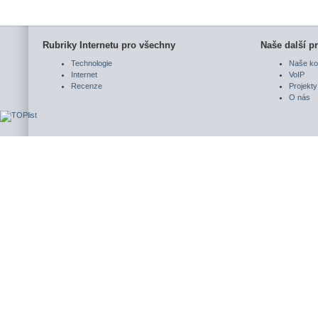
Rubriky Internetu pro všechny
Naše další pr
Technologie
Naše ko
Internet
VoIP
Recenze
Projekty
O nás