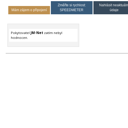
Změřte si rychlost:
Nahlásit neaktuáln
Mám zájem o připojení
SPEEDMETER
údaje
Pokytovatel
JM-Net
zatím nebyl
hodnocen.