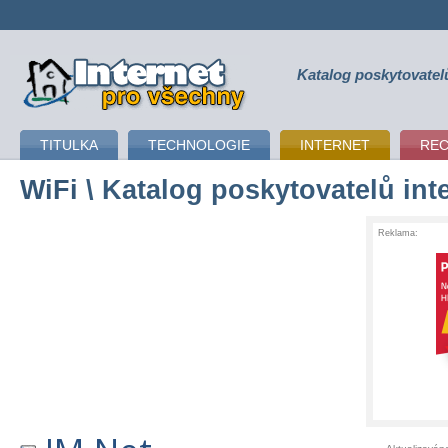
Katalog poskytovatel
připojení k internetu
TITULKA
TECHNOLOGIE
INTERNET
RE
WiFi
\ Katalog poskytovatelů int
Reklama: