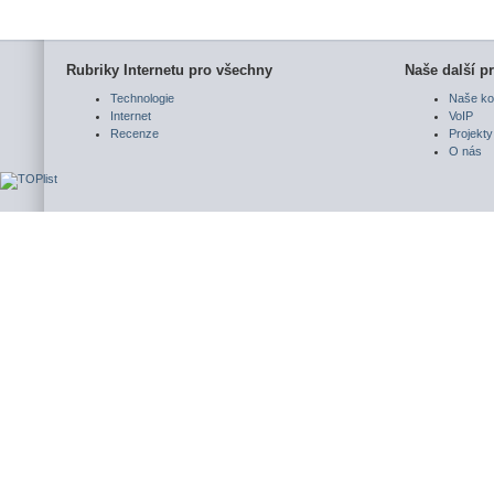
Rubriky Internetu pro všechny
Naše další pr
Technologie
Naše ko
Internet
VoIP
Recenze
Projekty
O nás