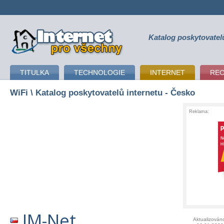
Katalog poskytovatel
připojení k internetu
TITULKA
TECHNOLOGIE
INTERNET
RE
WiFi
\ Katalog poskytovatelů internetu - Česko
Reklama:
JM-Net
Aktualizován