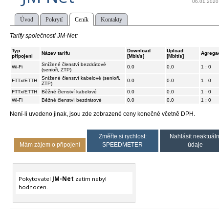
06.01.2020
Úvod
Pokrytí
Ceník
Kontakty
Tarify společnosti JM-Net:
Typ
Download
Upload
Název tarifu
Agrega
připojení
[Mbit/s]
[Mbit/s]
Snížené členství bezdrátové
Wi-Fi
0.0
0.0
1 : 0
(senioři, ZTP)
Snížené členství kabelové (senioři,
FTTx/ETTH
0.0
0.0
1 : 0
ZTP)
FTTx/ETTH
Běžné členství kabelové
0.0
0.0
1 : 0
Wi-Fi
Běžné členství bezdrátové
0.0
0.0
1 : 0
Není-li uvedeno jinak, jsou zde zobrazené ceny konečné včetně DPH.
Změřte si rychlost:
Nahlásit neaktuáln
Mám zájem o připojení
SPEEDMETER
údaje
Pokytovatel
JM-Net
zatím nebyl
hodnocen.