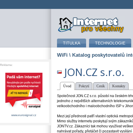
připojení k internetu
TITULKA
TECHNOLOGIE
WiFi
\ Katalog poskytovatelů int
Reklama:
JON.CZ s.r.o.
Úvod
Pokrytí
Ceník
Kontakty
Společnost JON.CZ s.r.o. působí na českém trh
jednoho z největších alternativních telekomun
velkoobchodního i maloobchodního ISP v Jiho
www.eurosignal.cz
Mezi její přednosti patří vlastní optická metropoli
Mimo služby internetu poskytují svým zákazníkům
JONTV.cz. Zákazníci tak mohou využívat veškeré
nahrávat pořady, přetáčet či pozastavit vysílání