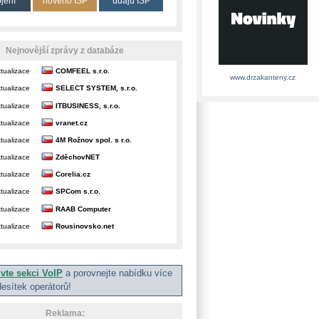
ojení
nového ISP
údajů ISP
Nejnovější zprávy z databáze
tualizace
COMFEEL s.r.o.
www.drzakanteny.cz
tualizace
SELECT SYSTEM, s.r.o.
tualizace
ITBUSINESS, s.r.o.
tualizace
vranet.cz
tualizace
4M Rožnov spol. s r.o.
tualizace
ZděchovNET
tualizace
Corelia.cz
tualizace
SPCom s.r.o.
tualizace
RAAB Computer
tualizace
Rousinovsko.net
ivte sekci VoIP
a porovnejte nabídku více
desítek operátorů!
Reklama: