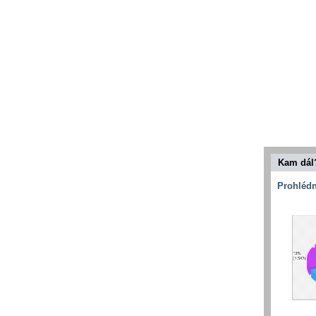
Kam dál
Prohlédn