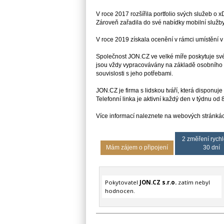
V roce 2017 rozšířila portfolio svých služeb o x
Zároveň zařadila do své nabídky mobilní služby
V roce 2019 získala ocenění v rámci umístění 
Společnost JON.CZ ve velké míře poskytuje sv
jsou vždy vypracovávány na základě osobního 
souvislosti s jeho potřebami.
JON.CZ je firma s lidskou tváří, která disponu
Telefonní linka je aktivní každý den v týdnu od
Více informací naleznete na webových stránkách
2 změření rychl
Mám zájem o připojení
30 dní
Pokytovatel
JON.CZ s.r.o.
zatím nebyl
hodnocen.