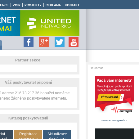
|
|
|
|
RENCE
VOIP
PROJEKTY
REKLAMA
KONTAKT
Partner sekce:
Reklama:
Váš poskytovatel připojení
IP adrese 216.73.217.36 bohužel nemáme
zeného žádného poskytovatele internetu.
Katalog poskytovatelů
www.eurosignal.cz
dat
Registrace
Aktualizace