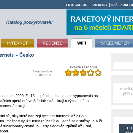
|
|
FOTOGALERIE
KNIHOVNY
NAŠE KONFE
Katalog poskytovatelů
INTERNET
RECENZE
WIFI
SPEEDMETER
ernetu - Česko
Aktualizováno:
28.08.2019
K vaší 
přiřa
u od roku 2000. Za 18 let působení na trhu se vypracovala na
ikačních operátorů ve Středočeském kraji a významného
moravském kraji.
tní síť, díky které nabízejí rychlosti internetu až 2 Gbit.
 i možnost využití televizní nabídky. Jedná se o služby IPTV či
 funkcionality chytré TV. Tedy sledování zpětně až 7 dní,
Hle
 apod.