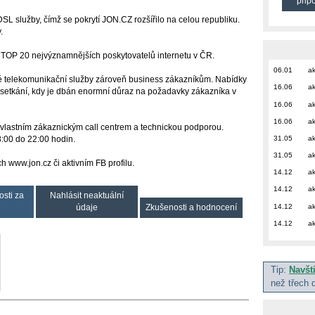
přip
DSL služby, čímž se pokrytí JON.CZ rozšířilo na celou republiku.
.
v TOP 20 nejvýznamnějších poskytovatelů internetu v ČR.
06.01
ak
é telekomunikační služby zároveň business zákazníkům. Nabídky
16.06
ak
setkání, kdy je dbán enormní důraz na požadavky zákazníka v
16.06
ak
16.06
ak
je vlastním zákaznickým call centrem a technickou podporou.
31.05
ak
 8:00 do 22:00 hodin.
31.05
ak
 www.jon.cz či aktivním FB profilu.
14.12
ak
14.12
ak
osti za
Nahlásit neaktuální
14.12
ak
údaje
Zkušenosti a hodnocení
14.12
ak
Tip:
Navšt
než třech 