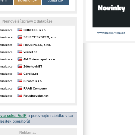
ojení
nového ISP
údajů ISP
Nejnovější zprávy z databáze
tualizace
COMFEEL s.r.o.
www.drzakanteny.cz
tualizace
SELECT SYSTEM, s.r.o.
tualizace
ITBUSINESS, s.r.o.
tualizace
vranet.cz
tualizace
4M Rožnov spol. s r.o.
tualizace
ZděchovNET
tualizace
Corelia.cz
tualizace
SPCom s.r.o.
tualizace
RAAB Computer
tualizace
Rousinovsko.net
ivte sekci VoIP
a porovnejte nabídku více
desítek operátorů!
Reklama: