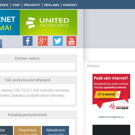
|
|
|
|
RENCE
VOIP
PROJEKTY
REKLAMA
KONTAKT
Partner sekce:
Reklama:
Váš poskytovatel připojení
IP adrese 216.73.217.106 bohužel nemáme
zeného žádného poskytovatele internetu.
Katalog poskytovatelů
www.eurosignal.cz
dat
Registrace
Aktualizace