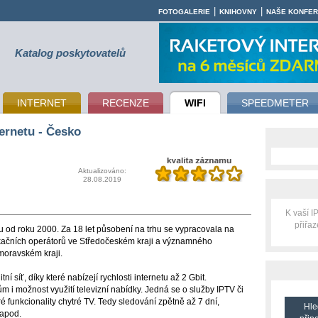
|
|
FOTOGALERIE
KNIHOVNY
NAŠE KONFE
Katalog poskytovatelů
INTERNET
RECENZE
WIFI
SPEEDMETER
ernetu - Česko
Aktualizováno:
28.08.2019
K vaší 
přiřa
u od roku 2000. Za 18 let působení na trhu se vypracovala na
ikačních operátorů ve Středočeském kraji a významného
moravském kraji.
tní síť, díky které nabízejí rychlosti internetu až 2 Gbit.
 i možnost využití televizní nabídky. Jedná se o služby IPTV či
 funkcionality chytré TV. Tedy sledování zpětně až 7 dní,
Hle
 apod.