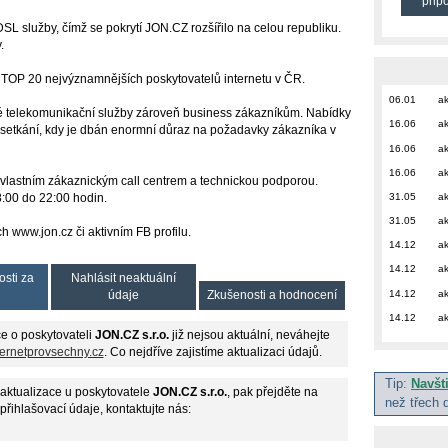
přip
DSL služby, čímž se pokrytí JON.CZ rozšířilo na celou republiku.
.
v TOP 20 nejvýznamnějších poskytovatelů internetu v ČR.
06.01
ak
é telekomunikační služby zároveň business zákazníkům. Nabídky
16.06
ak
setkání, kdy je dbán enormní důraz na požadavky zákazníka v
16.06
ak
16.06
ak
je vlastním zákaznickým call centrem a technickou podporou.
31.05
ak
 8:00 do 22:00 hodin.
31.05
ak
 www.jon.cz či aktivním FB profilu.
14.12
ak
14.12
ak
osti za
Nahlásit neaktuální
14.12
ak
údaje
Zkušenosti a hodnocení
14.12
ak
e o poskytovateli
JON.CZ s.r.o.
již nejsou aktuální, neváhejte
ternetprovsechny.cz
. Co nejdříve zajistíme aktualizaci údajů.
Tip:
Navšt
aktualizace u poskytovatele
JON.CZ s.r.o.
, pak přejděte na
než třech 
 přihlašovací údaje, kontaktujte nás: