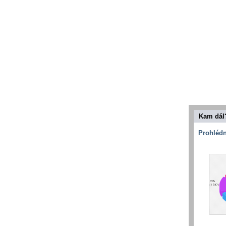
Kam dál
Prohlédn