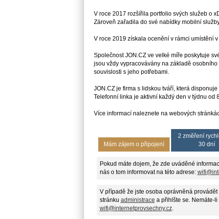
V roce 2017 rozšířila portfolio svých služeb o x
Zároveň zařadila do své nabídky mobilní služby
V roce 2019 získala ocenění v rámci umístění 
Společnost JON.CZ ve velké míře poskytuje sv
jsou vždy vypracovávány na základě osobního 
souvislosti s jeho potřebami.
JON.CZ je firma s lidskou tváří, která disponu
Telefonní linka je aktivní každý den v týdnu od
Více informací naleznete na webových stránkách
2 změření rychl
Mám zájem o připojení
30 dní
Pokud máte dojem, že zde uváděné informac
nás o tom informovat na této adrese:
wifi@in
V případě že jste osoba oprávněná provádět 
stránku
administrace
a přihlšte se. Nemáte-li
wifi@internetprovsechny.cz
.