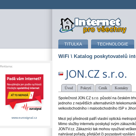
připojení k internetu
TITULKA
TECHNOLOGIE
WiFi
\ Katalog poskytovatelů int
Reklama:
JON.CZ s.r.o.
Úvod
Pokrytí
Ceník
Kontakty
Společnost JON.CZ s.r.o. působí na českém trh
jednoho z největších alternativních telekomun
velkoobchodního i maloobchodního ISP v Jiho
www.eurosignal.cz
Mezi její přednosti patří vlastní optická metropoli
Mimo služby internetu poskytují svým zákazníkům
JONTV.cz. Zákazníci tak mohou využívat veškeré
nahrávat pořady, přetáčet či pozastavit vysílání